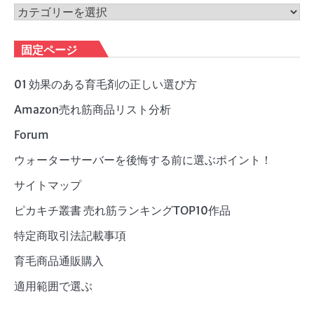
ブ
カ
テ
ゴ
固定ページ
リ
ー
01 効果のある育毛剤の正しい選び方
Amazon売れ筋商品リスト分析
Forum
ウォーターサーバーを後悔する前に選ぶポイント！
サイトマップ
ピカキチ叢書 売れ筋ランキングTOP10作品
特定商取引法記載事項
育毛商品通販購入
適用範囲で選ぶ