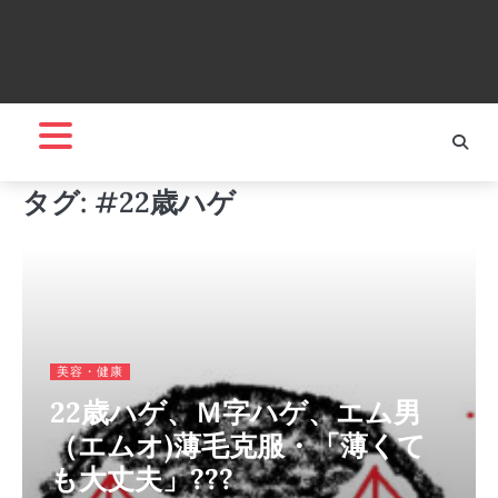
タグ:
#22歳ハゲ
美容・健康
22歳ハゲ、Ｍ字ハゲ、エム男
（エムオ)薄毛克服・「薄くて
も大丈夫」???