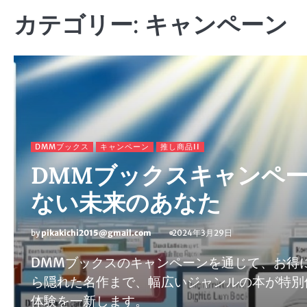
カテゴリー:
キャンペーン
DMMブックス
キャンペーン
推し商品II
DMMブックスキャンペ
ない未来のあなた
by
pikakichi2015@gmail.com
2024年3月29日
DMMブックスのキャンペーンを通じて、お得
ら隠れた名作まで、幅広いジャンルの本が特別
体験を一新します。