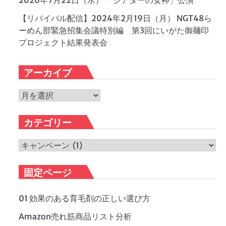
2026年7月22日（水） 「シアターの女神」公演
【リバイバル配信】2024年2月19日（月） NGT48ら
ーめん部緊急招集会議特別編 第3回にいがた御麺印
プロジェクト結果発表会
アーカイブ
ア
ー
カ
カテゴリー
イ
ブ
カ
テ
ゴ
固定ページ
リ
ー
01 効果のある育毛剤の正しい選び方
Amazon売れ筋商品リスト分析