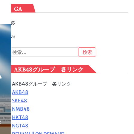
GA
g:
a:
検
索:
AKB48グループ 各リンク
い
AKB48グループ 各リンク
AKB48
SKE48
NMB48
HKT48
書
NGT48
REVIVAL!! ON DEMAND