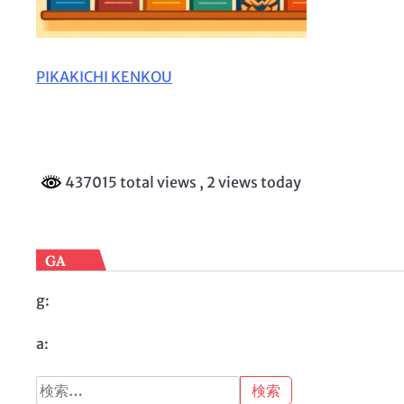
PIKAKICHI KENKOU
437015 total views
, 2 views today
GA
g:
a:
検