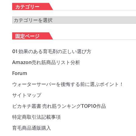
カ
カテゴリー
イ
ブ
カ
テ
ゴ
固定ページ
リ
ー
01 効果のある育毛剤の正しい選び方
Amazon売れ筋商品リスト分析
Forum
ウォーターサーバーを後悔する前に選ぶポイント！
サイトマップ
ピカキチ叢書 売れ筋ランキングTOP10作品
特定商取引法記載事項
育毛商品通販購入