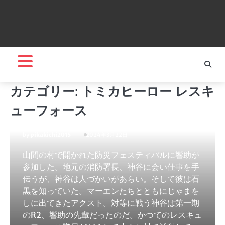
アクション
トミカヒーロー レスキューフォース
ヒーロー・ヒロイン
ロボット
カテゴリー:
トミカヒーロー レスキ
トミカヒーロー レスキューフ
ューフォース
ォース VOL.13
by
pikakichi2015
2024年3月22日
山間の村で開かれた防災フェスティバルに響助が
参加した。地元の消防署長、神谷に会い仕事を手
伝うが、神谷は人づかいがあらい。そして彼は石
黒を知っていた。マーエンたちとともにじゃまを
しに出てきたアクスト。対等に戦う神谷は第一期
のR2、響助の先輩だったのだ。かつてのレスキュ