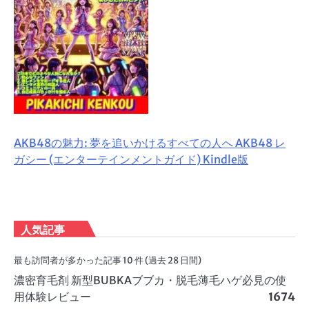
AKB48の魅力: 夢を追いかけるすべての人へ AKB48 レ
ガシー (エンターテインメントガイド) Kindle版
人気記事
最も訪問者が多かった記事 10 件 (過去 28 日間)
濃密育毛剤 新型BUBKAブブカ・脱毛薄毛ハゲ必見の使
用体験レビュー
1674