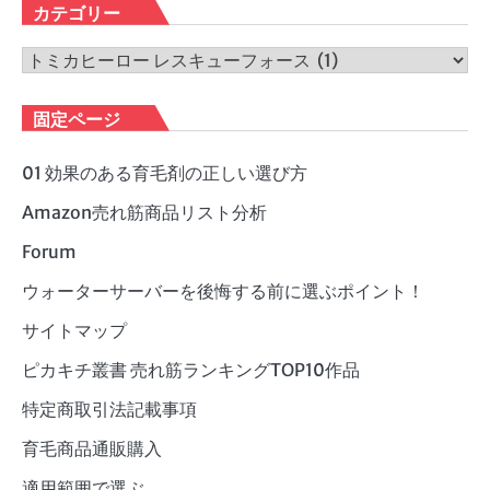
カ
カテゴリー
イ
ブ
カ
テ
ゴ
固定ページ
リ
ー
01 効果のある育毛剤の正しい選び方
Amazon売れ筋商品リスト分析
Forum
ウォーターサーバーを後悔する前に選ぶポイント！
サイトマップ
ピカキチ叢書 売れ筋ランキングTOP10作品
特定商取引法記載事項
育毛商品通販購入
適用範囲で選ぶ