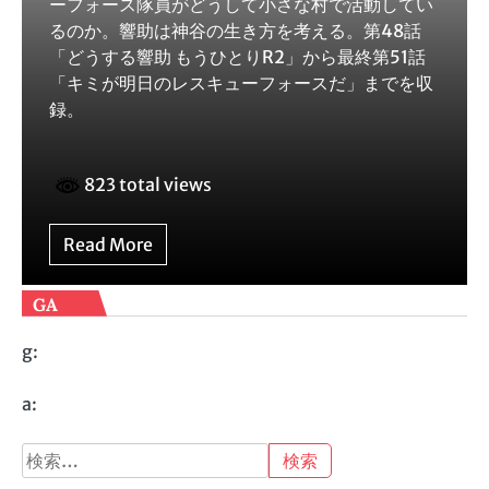
ーフォース隊員がどうして小さな村で活動してい
るのか。響助は神谷の生き方を考える。第48話
「どうする響助 もうひとりR2」から最終第51話
「キミが明日のレスキューフォースだ」までを収
録。
823 total views
Read More
GA
g:
a:
検
索: