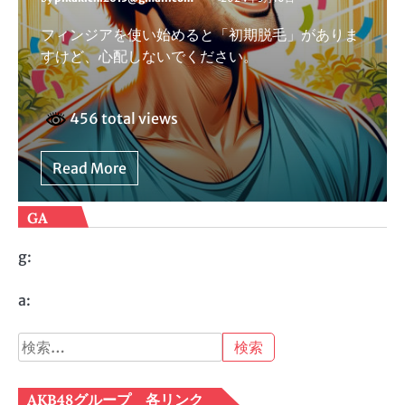
フィンジアを使い始めると「初期脱毛」がありま
すけど、心配しないでください。
456 total views
Read More
GA
g:
a:
検
索:
AKB48グループ 各リンク