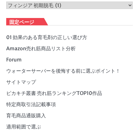
ブ
カ
テ
ゴ
固定ページ
リ
ー
01 効果のある育毛剤の正しい選び方
Amazon売れ筋商品リスト分析
Forum
ウォーターサーバーを後悔する前に選ぶポイント！
サイトマップ
ピカキチ叢書 売れ筋ランキングTOP10作品
特定商取引法記載事項
育毛商品通販購入
適用範囲で選ぶ