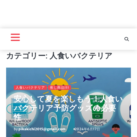
カテゴリー:
人食いバクテリア
人食いバクテリア
推し商品III
安心して夏を楽しもう！人食い
バクテリア予防グッズの必要
性
by
pikakichi2015@gmail.com
2024年6月17日