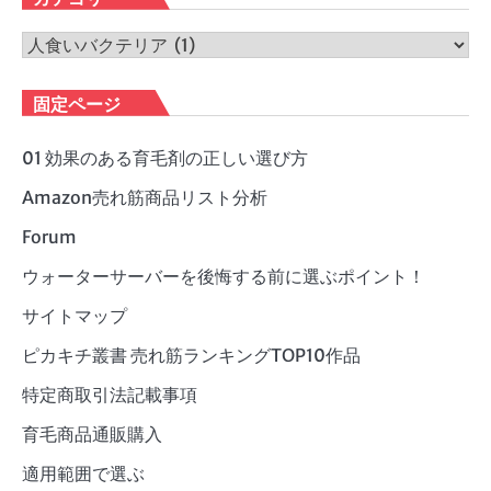
イ
ブ
カ
テ
ゴ
固定ページ
リ
ー
01 効果のある育毛剤の正しい選び方
Amazon売れ筋商品リスト分析
Forum
ウォーターサーバーを後悔する前に選ぶポイント！
サイトマップ
ピカキチ叢書 売れ筋ランキングTOP10作品
特定商取引法記載事項
育毛商品通販購入
適用範囲で選ぶ