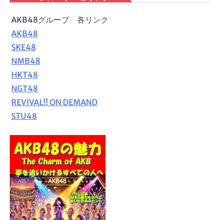
AKB48グループ 各リンク
AKB48
SKE48
NMB48
HKT48
NGT48
REVIVAL!! ON DEMAND
STU48