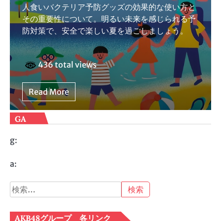
人食いバクテリア予防グッズの効果的な使い方と
その重要性について。明るい未来を感じられる予
防対策で、安全で楽しい夏を過ごしましょう。
436 total views
Read More
GA
g:
a:
検
索:
AKB48グループ 各リンク