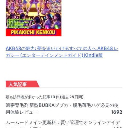
AKB48の魅力: 夢を追いかけるすべての人へ AKB48 レ
ガシー (エンターテインメントガイド) Kindle版
人気記事
最も訪問者が多かった記事 10 件 (過去 28 日間)
濃密育毛剤 新型BUBKAブブカ・脱毛薄毛ハゲ必見の使
用体験レビュー
1692
ムームードメイン更新料：賢い管理でオンラインアイデ