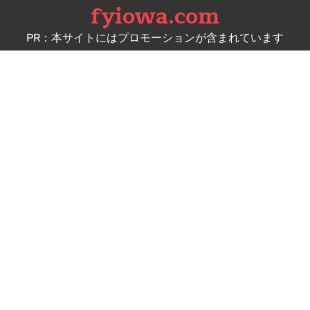
fyiowa.com
Skip
to
PR：本サイトにはプロモーションが含まれています
content