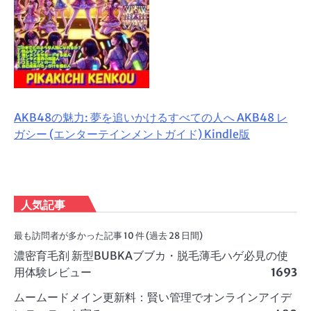
AKB48の魅力: 夢を追いかけるすべての人へ AKB48 レ
ガシー (エンターテインメントガイド) Kindle版
人気記事
最も訪問者が多かった記事 10 件 (過去 28 日間)
濃密育毛剤 新型BUBKAブブカ・脱毛薄毛ハゲ必見の使
用体験レビュー
1693
ムームードメイン更新料：賢い管理でオンラインアイデ