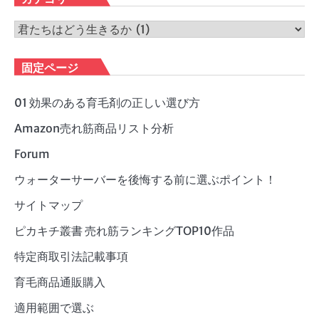
イ
ブ
カ
テ
ゴ
固定ページ
リ
ー
01 効果のある育毛剤の正しい選び方
Amazon売れ筋商品リスト分析
Forum
ウォーターサーバーを後悔する前に選ぶポイント！
サイトマップ
ピカキチ叢書 売れ筋ランキングTOP10作品
特定商取引法記載事項
育毛商品通販購入
適用範囲で選ぶ