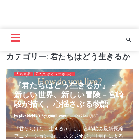
カテゴリー:
君たちはどう生きるか
人気商品
君たちはどう生きるか
『君たちはどう生きるか』－
新しい世界、新しい冒険－宮崎
駿が描く、心揺さぶる物語
by
pikakichi2015@gmail.com
2024年1月8日
『君たちはどう生きるか』は、宮崎駿の最新長編
アニメーション映画。スタジオジブリ制作による