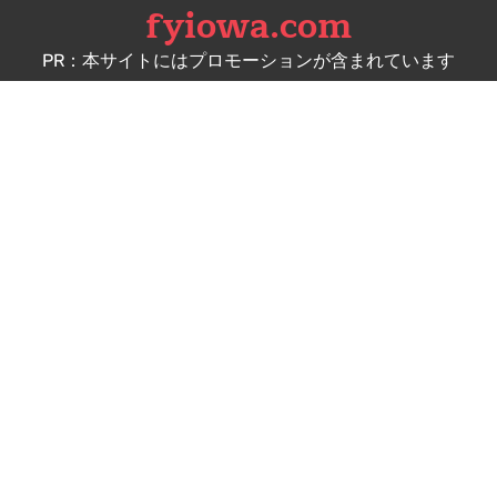
fyiowa.com
Skip
to
PR：本サイトにはプロモーションが含まれています
content