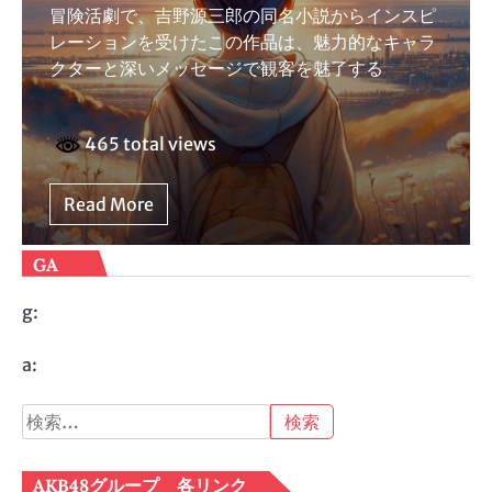
冒険活劇で、吉野源三郎の同名小説からインスピ
レーションを受けたこの作品は、魅力的なキャラ
クターと深いメッセージで観客を魅了する
465 total views
Read More
GA
g:
a:
検
索:
AKB48グループ 各リンク