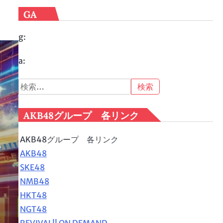
GA
g:
a:
検
索:
AKB48グループ 各リンク
AKB48グループ 各リンク
ン
AKB48
く
SKE48
NMB48
HKT48
NGT48
REVIVAL!! ON DEMAND