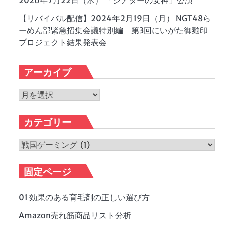
2026年7月22日（水） 「シアターの女神」公演
【リバイバル配信】2024年2月19日（月） NGT48ら
ーめん部緊急招集会議特別編 第3回にいがた御麺印
プロジェクト結果発表会
アーカイブ
ア
ー
カ
カテゴリー
イ
ブ
カ
テ
ゴ
固定ページ
リ
ー
01 効果のある育毛剤の正しい選び方
Amazon売れ筋商品リスト分析