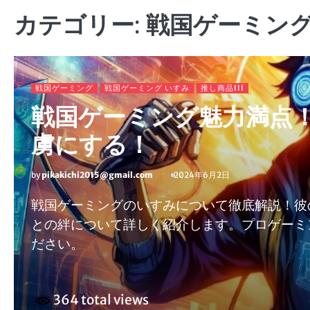
カテゴリー:
戦国ゲーミン
戦国ゲーミング
戦国ゲーミング いすみ
推し商品III
戦国ゲーミング魅力満点
虜にする！
by
pikakichi2015@gmail.com
2024年6月2日
戦国ゲーミングのいすみについて徹底解説！彼
との絆について詳しく紹介します。プロゲーミ
ださい。
364 total views