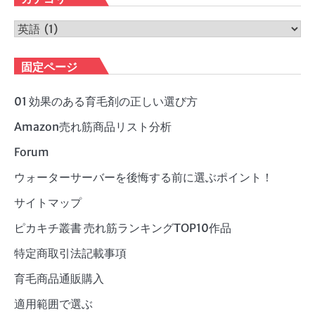
イ
ブ
カ
テ
ゴ
固定ページ
リ
ー
01 効果のある育毛剤の正しい選び方
Amazon売れ筋商品リスト分析
Forum
ウォーターサーバーを後悔する前に選ぶポイント！
サイトマップ
ピカキチ叢書 売れ筋ランキングTOP10作品
特定商取引法記載事項
育毛商品通販購入
適用範囲で選ぶ