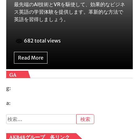
最先端のAI技術とVRを駆使して、効果的なビジネ
ス英語の学習体験を提供します。革新的な方法で
英語を習得しましょう。
682 total views
Read More
GA
g:
a:
検
索:
AKB48グループ 各リンク