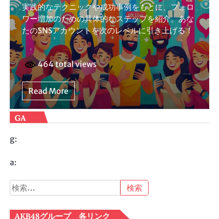
実践的なテクニックや成功事例をもとに、フォロ
ワー増加のための具体的なステップを紹介。あな
たのSNSアカウントを次のレベルに引き上げる！
464 total views
Read More
GA
g:
a:
検
索:
AKB48グループ 各リンク