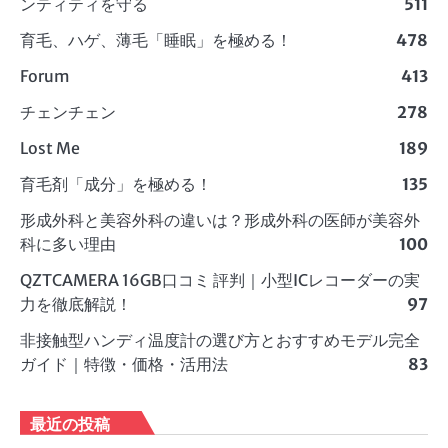
ンティティを守る
511
育毛、ハゲ、薄毛「睡眠」を極める！
478
Forum
413
チェンチェン
278
Lost Me
189
育毛剤「成分」を極める！
135
形成外科と美容外科の違いは？形成外科の医師が美容外
科に多い理由
100
QZTCAMERA 16GB口コミ 評判｜小型ICレコーダーの実
力を徹底解説！
97
非接触型ハンディ温度計の選び方とおすすめモデル完全
ガイド｜特徴・価格・活用法
83
最近の投稿