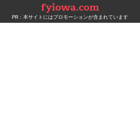
fyiowa.com
Skip
to
PR：本サイトにはプロモーションが含まれています
content