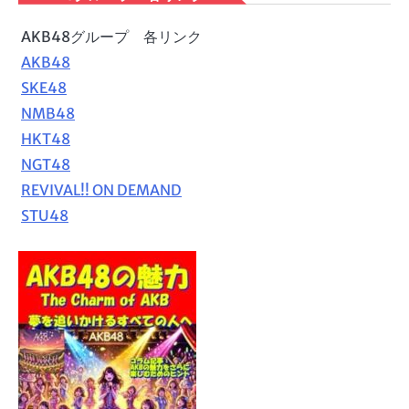
AKB48グループ 各リンク
AKB48
SKE48
NMB48
HKT48
NGT48
REVIVAL!! ON DEMAND
STU48