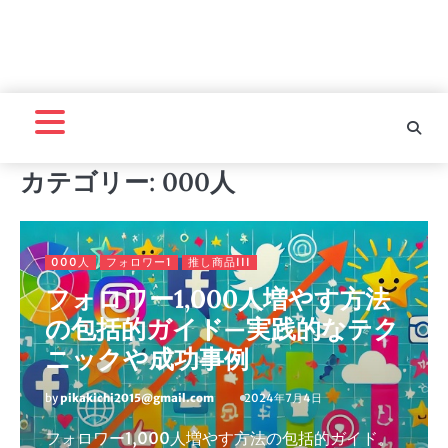
カテゴリー:
000人
000人
フォロワー1
推し商品III
フォロワー1,000人増やす方法
の包括的ガイド—実践的なテク
ニックや成功事例
by
pikakichi2015@gmail.com
2024年7月4日
フォロワー1,000人増やす方法の包括的ガイド。