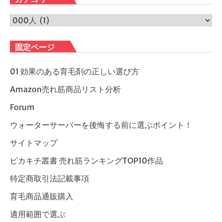
イ
ブ
カ
テ
ゴ
固定ページ
リ
ー
01 効果のある育毛剤の正しい選び方
Amazon売れ筋商品リスト分析
Forum
ウォーターサーバーを後悔する前に選ぶポイント！
サイトマップ
ピカキチ叢書 売れ筋ランキングTOP10作品
特定商取引法記載事項
育毛商品通販購入
適用範囲で選ぶ