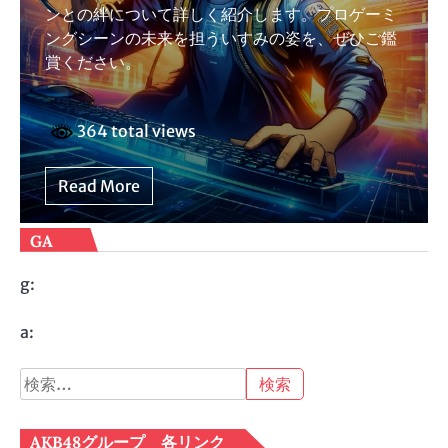
ンとの絆について詳しく紹介します。プロゲーミ
ングシーンの未来を担ういすみの姿を、ぜひご鑑
賞ください。
364 total views
Read More
GA
g:
a:
検
索:
AKB48グループ 各リンク