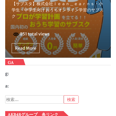
【サブスタ】株式会社ｌｅａｎ＿ｅａｒｎｓ・小
学生・中学生向け おうちオンライン学習のサブス
ク
851 total views
Read More
GA
g:
a:
検
索:
AKB48グループ 各リンク