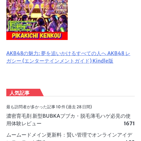
AKB48の魅力: 夢を追いかけるすべての人へ AKB48 レ
ガシー (エンターテインメントガイド) Kindle版
人気記事
最も訪問者が多かった記事 10 件 (過去 28 日間)
濃密育毛剤 新型BUBKAブブカ・脱毛薄毛ハゲ必見の使
用体験レビュー
1671
ムームードメイン更新料：賢い管理でオンラインアイデ