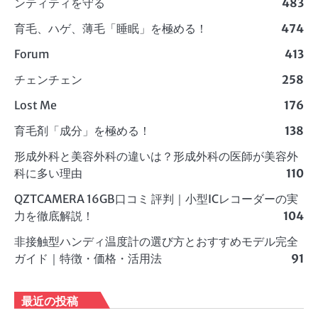
ンティティを守る
483
育毛、ハゲ、薄毛「睡眠」を極める！
474
Forum
413
チェンチェン
258
Lost Me
176
育毛剤「成分」を極める！
138
形成外科と美容外科の違いは？形成外科の医師が美容外
科に多い理由
110
QZTCAMERA 16GB口コミ 評判｜小型ICレコーダーの実
力を徹底解説！
104
非接触型ハンディ温度計の選び方とおすすめモデル完全
ガイド｜特徴・価格・活用法
91
最近の投稿