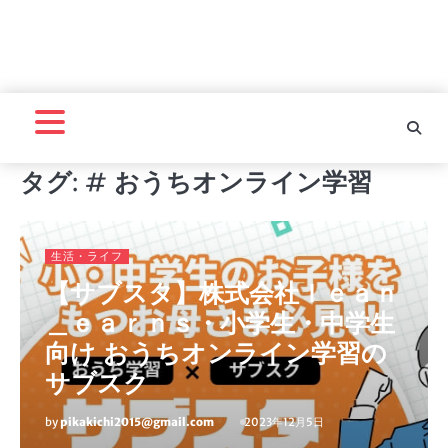
タグ:
# おうちオンライン学習
生活・ライフ
【サブスタ】株式会社ｌｅａｎ
＿ｅａｒｎｓ・小学生・中学生
向け おうちオンライン学習の
サブスク
by
pikakichi2015@gmail.com
2023年12月5日