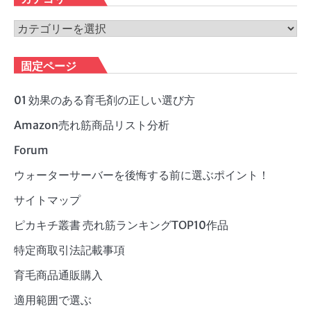
イ
ブ
カ
テ
ゴ
固定ページ
リ
ー
01 効果のある育毛剤の正しい選び方
Amazon売れ筋商品リスト分析
Forum
ウォーターサーバーを後悔する前に選ぶポイント！
サイトマップ
ピカキチ叢書 売れ筋ランキングTOP10作品
特定商取引法記載事項
育毛商品通販購入
適用範囲で選ぶ