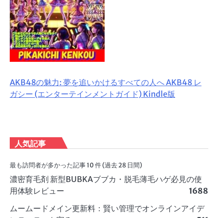
AKB48の魅力: 夢を追いかけるすべての人へ AKB48 レ
ガシー (エンターテインメントガイド) Kindle版
人気記事
最も訪問者が多かった記事 10 件 (過去 28 日間)
濃密育毛剤 新型BUBKAブブカ・脱毛薄毛ハゲ必見の使
用体験レビュー
1688
ムームードメイン更新料：賢い管理でオンラインアイデ