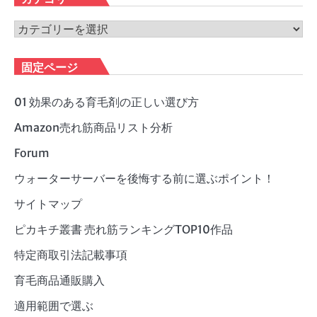
イ
ブ
カ
テ
ゴ
固定ページ
リ
ー
01 効果のある育毛剤の正しい選び方
Amazon売れ筋商品リスト分析
Forum
ウォーターサーバーを後悔する前に選ぶポイント！
サイトマップ
ピカキチ叢書 売れ筋ランキングTOP10作品
特定商取引法記載事項
育毛商品通販購入
適用範囲で選ぶ