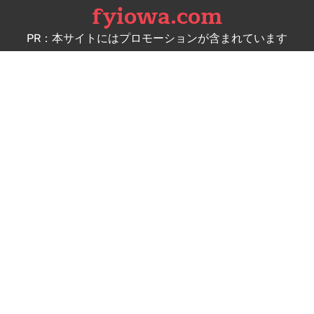
fyiowa.com
Skip
to
PR：本サイトにはプロモーションが含まれています
content