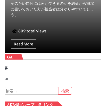
そのため自分には何ができるのかを結論から簡潔
に書いておいた方が担当者は分かりやすいでしょ
う。
809 total views
Read More
GA
g:
a:
検
索:
AKB48グループ 各リンク