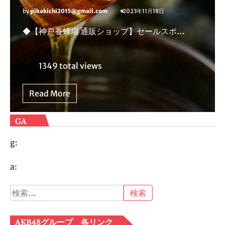
by
pikakichi2015@gmail.com
2023年11月18日
◆【神戸養蜂場 通販ショップ】セールスポ…
1349 total views
Read More
GA
g:
a:
検
索:
AKB48グループ 各リンク