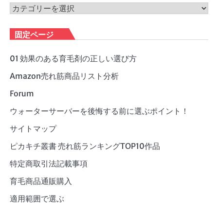
ブ
カ
テ
ゴ
固定ページ
リ
ー
01 効果のある育毛剤の正しい選び方
Amazon売れ筋商品リスト分析
Forum
ウォーターサーバーを後悔する前に選ぶポイント！
サイトマップ
ピカキチ叢書 売れ筋ランキングTOP10作品
特定商取引法記載事項
育毛商品通販購入
適用範囲で選ぶ