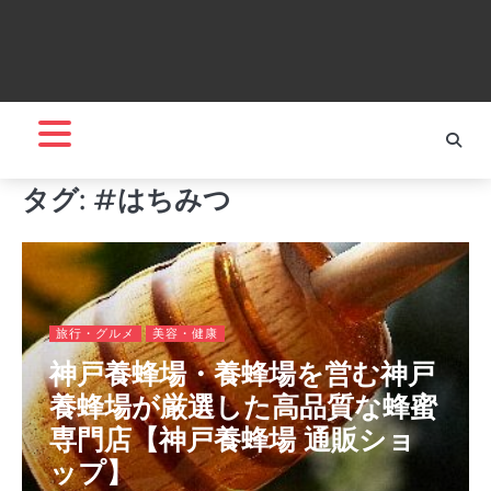
タグ:
#はちみつ
旅行・グルメ
美容・健康
神戸養蜂場・養蜂場を営む神戸
養蜂場が厳選した高品質な蜂蜜
専門店【神戸養蜂場 通販ショ
ップ】