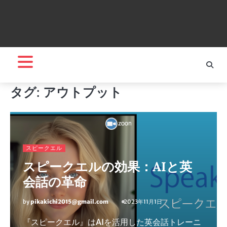
タグ:
アウトプット
スピークエル
スピークエルの効果：AIと英
会話の革命
by
pikakichi2015@gmail.com
2023年11月1日
『スピークエル』はAIを活用した英会話トレーニ