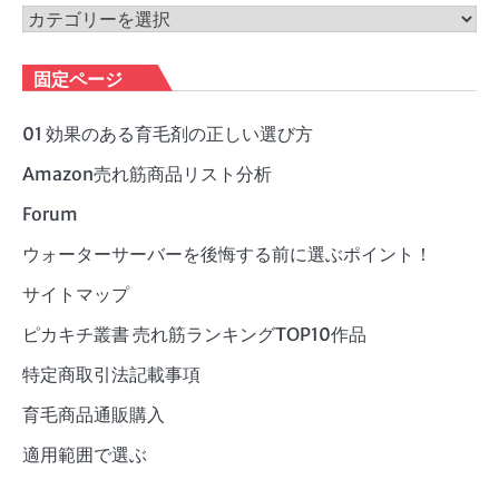
ブ
カ
テ
ゴ
固定ページ
リ
ー
01 効果のある育毛剤の正しい選び方
Amazon売れ筋商品リスト分析
Forum
ウォーターサーバーを後悔する前に選ぶポイント！
サイトマップ
ピカキチ叢書 売れ筋ランキングTOP10作品
特定商取引法記載事項
育毛商品通販購入
適用範囲で選ぶ