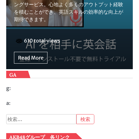
ングサービス。心地よく多くのアウトプット経験
を積むことができ、英語スキルの効率的な向上が
期待できます。
610 total views
Read More
GA
g:
a:
検
索:
AKB48グループ 各リンク