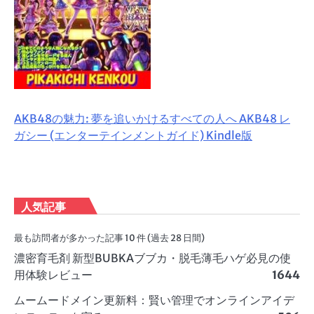
AKB48の魅力: 夢を追いかけるすべての人へ AKB48 レ
ガシー (エンターテインメントガイド) Kindle版
人気記事
最も訪問者が多かった記事 10 件 (過去 28 日間)
濃密育毛剤 新型BUBKAブブカ・脱毛薄毛ハゲ必見の使
用体験レビュー
1644
ムームードメイン更新料：賢い管理でオンラインアイデ