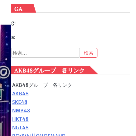
GA
g:
a:
検
索:
AKB48グループ 各リンク
AKB48グループ 各リンク
AKB48
不
SKE48
NMB48
HKT48
NGT48
REVIVAL!! ON DEMAND