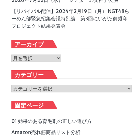
2026年7月22日（水） 「シアターの女神」公演
【リバイバル配信】2024年2月19日（月） NGT48ら
ーめん部緊急招集会議特別編 第3回にいがた御麺印
プロジェクト結果発表会
アーカイブ
ア
ー
カ
カテゴリー
イ
ブ
カ
テ
ゴ
固定ページ
リ
ー
01 効果のある育毛剤の正しい選び方
Amazon売れ筋商品リスト分析