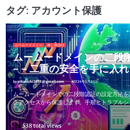
タグ:
アカウント保護
ムームードメイン
推し商品II
ムームードメインの二段
– – 二重の安全を手に入
by
pikakichi2015@gmail.com
2024年5月31日
ムームードメインでの二段階認証の設定方法を
正アクセスから保護します。手順とトラブルシ
538 total views