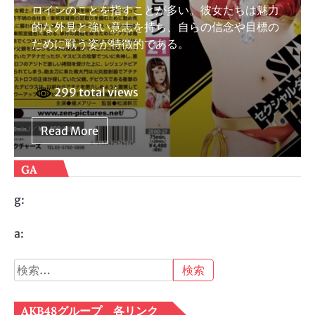
ロインのことを指すことが多い。彼女たちは魅力
的な外見と強い意志を持ち、自らの信念や目標の
ために戦う姿が特徴的である。
299 total views
Read More
GA
g:
a:
検
索:
AKB48グループ 各リンク