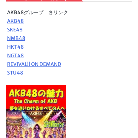
AKB48グループ 各リンク
AKB48
SKE48
NMB48
HKT48
NGT48
REVIVAL!! ON DEMAND
STU48