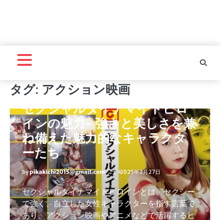
タグ:
アクション映画
セクシャルダイナマイトヒロイン
セクシャルダイナマイトヒロ
インの魅力– 強さと美しさを兼
ね備えた魅力的なキャラクタ
ーたち
by
pikakichi2015@gmail.com
2025年2月27日
セクシャルダイナマイトヒロインとは、セクシー
で強く、自立した女性キャラクターを指す言葉で
あり、アクション映画やアニメなどで活躍するヒ