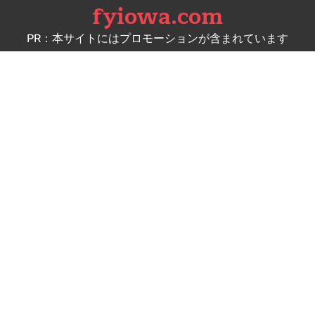
fyiowa.com
Skip
to
PR：本サイトにはプロモーションが含まれています
content