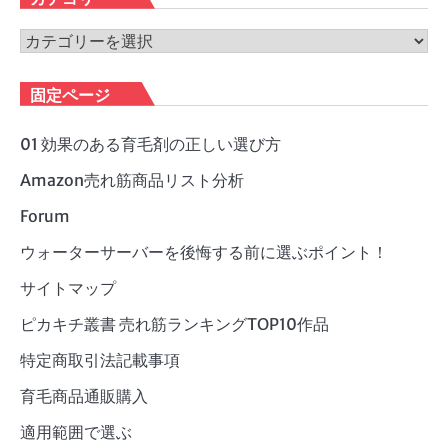
イ
ブ
カ
テ
ゴ
固定ページ
リ
ー
01 効果のある育毛剤の正しい選び方
Amazon売れ筋商品リスト分析
Forum
ウォーターサーバーを後悔する前に選ぶポイント！
サイトマップ
ピカキチ叢書 売れ筋ランキングTOP10作品
特定商取引法記載事項
育毛商品通販購入
適用範囲で選ぶ