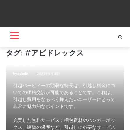
口コミ・評判
生活・ライフ
引越バービィーの評判・ 口コ
タグ:
#アビドレックス
ミ・メリットとデメリットは
どうなの？
by
admin
2023年5月18日
引越バービィーの顕著な特長は、引越し料金につ
いての価格交渉が可能であることです。これは、
引越し費用をなるべく抑えたいユーザーにとって
非常に魅力的なポイントです。
充実した無料サービス：梱包資材やハンガーボッ
クス、建物の保護など、引越しに必要なサービス