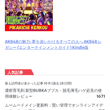
AKB48の魅力: 夢を追いかけるすべての人へ AKB48 レ
ガシー (エンターテインメントガイド) Kindle版
人気記事
最も訪問者が多かった記事 10 件 (過去 28 日間)
濃密育毛剤 新型BUBKAブブカ・脱毛薄毛ハゲ必見の使
用体験レビュー
1671
ムームードメイン更新料：賢い管理でオンラインアイデ