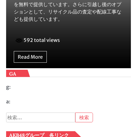
を無料で提供しています。さらに引越し後のオプ
ションとして、リサイクル品の査定や配線工事な
ども提供しています。
592 total views
Read More
GA
g:
a:
検
索:
AKB48グループ 各リンク