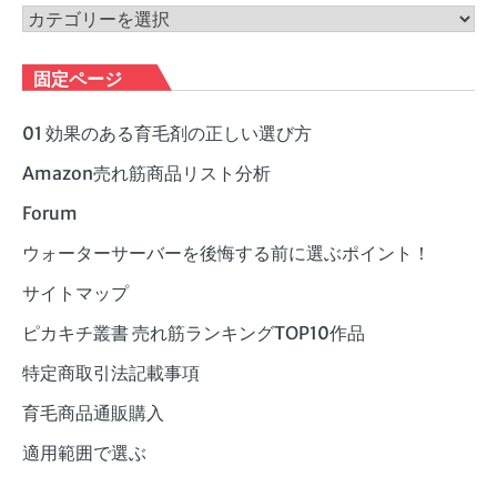
ブ
カ
テ
ゴ
固定ページ
リ
ー
01 効果のある育毛剤の正しい選び方
Amazon売れ筋商品リスト分析
Forum
ウォーターサーバーを後悔する前に選ぶポイント！
サイトマップ
ピカキチ叢書 売れ筋ランキングTOP10作品
特定商取引法記載事項
育毛商品通販購入
適用範囲で選ぶ