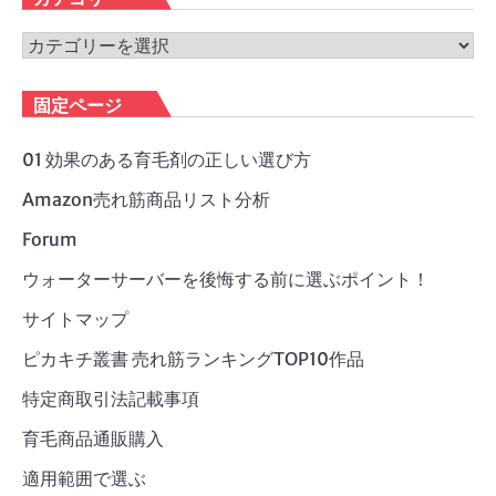
イ
ブ
カ
テ
ゴ
固定ページ
リ
ー
01 効果のある育毛剤の正しい選び方
Amazon売れ筋商品リスト分析
Forum
ウォーターサーバーを後悔する前に選ぶポイント！
サイトマップ
ピカキチ叢書 売れ筋ランキングTOP10作品
特定商取引法記載事項
育毛商品通販購入
適用範囲で選ぶ