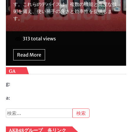
す。これらのデバイスは、複数の機能と高度な技
術を備え、使い勝手の良さと効率性を提供しま
す。
313 total views
Read More
GA
g:
a:
検
索:
AKB48グループ 各リンク