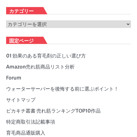
ー
カ
カテゴリー
イ
ブ
カ
テ
ゴ
固定ページ
リ
ー
01 効果のある育毛剤の正しい選び方
Amazon売れ筋商品リスト分析
Forum
ウォーターサーバーを後悔する前に選ぶポイント！
サイトマップ
ピカキチ叢書 売れ筋ランキングTOP10作品
特定商取引法記載事項
育毛商品通販購入