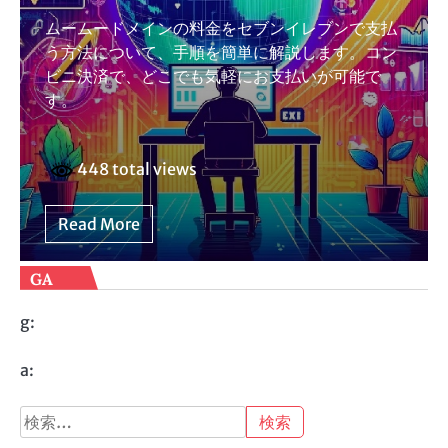
ムームードメインの料金をセブンイレブンで支払
う方法について、手順を簡単に解説します。コン
ビニ決済で、どこでも気軽にお支払いが可能で
す。
448 total views
Read More
GA
g:
a:
検
索: