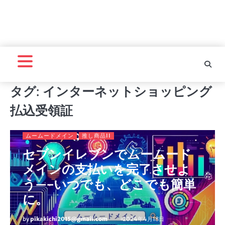
タグ:
インターネットショッピング
払込受領証
ムームードメイン
推し商品II
セブンイレブンでムームード
メインの支払いを完了させよ
う—–いつでも、どこでも簡単
に。
by
pikakichi2015@gmail.com
2024年4月18日