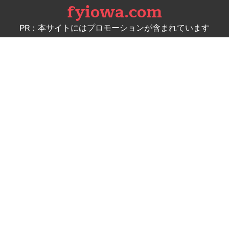
fyiowa.com
Skip
to
PR：本サイトにはプロモーションが含まれています
content