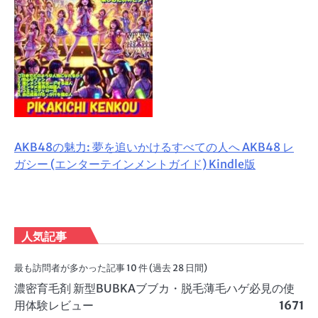
AKB48の魅力: 夢を追いかけるすべての人へ AKB48 レ
ガシー (エンターテインメントガイド) Kindle版
人気記事
最も訪問者が多かった記事 10 件 (過去 28 日間)
濃密育毛剤 新型BUBKAブブカ・脱毛薄毛ハゲ必見の使
用体験レビュー
1671