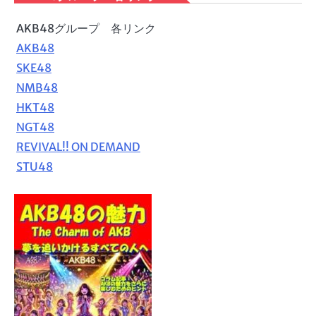
AKB48グループ 各リンク
AKB48
SKE48
NMB48
HKT48
NGT48
REVIVAL!! ON DEMAND
STU48