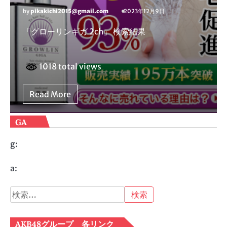
by
pikakichi2015@gmail.com
2023年12月9日
「グローリンギガ 2ch」 検索結果
1018 total views
Read More
GA
g:
a:
検
索:
AKB48グループ 各リンク