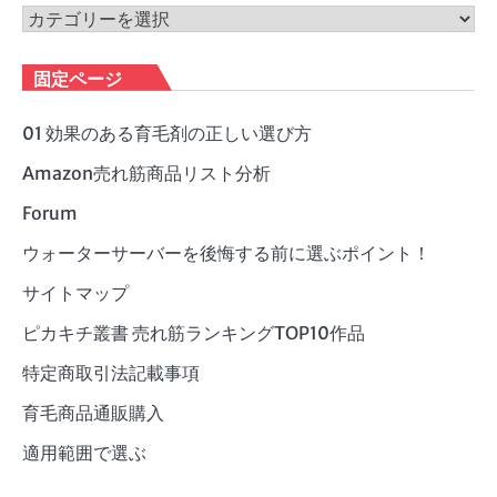
ブ
カ
テ
ゴ
固定ページ
リ
ー
01 効果のある育毛剤の正しい選び方
Amazon売れ筋商品リスト分析
Forum
ウォーターサーバーを後悔する前に選ぶポイント！
サイトマップ
ピカキチ叢書 売れ筋ランキングTOP10作品
特定商取引法記載事項
育毛商品通販購入
適用範囲で選ぶ