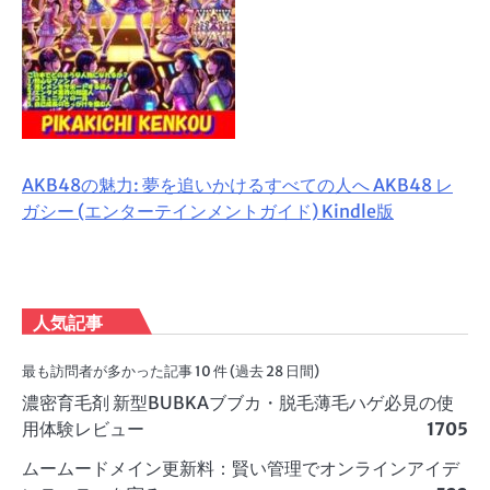
AKB48の魅力: 夢を追いかけるすべての人へ AKB48 レ
ガシー (エンターテインメントガイド) Kindle版
人気記事
最も訪問者が多かった記事 10 件 (過去 28 日間)
濃密育毛剤 新型BUBKAブブカ・脱毛薄毛ハゲ必見の使
用体験レビュー
1705
ムームードメイン更新料：賢い管理でオンラインアイデ