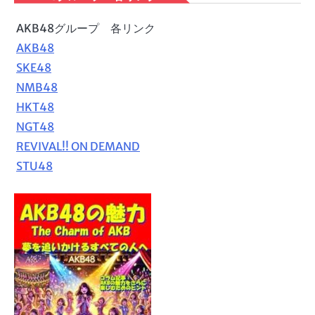
AKB48グループ 各リンク
AKB48
SKE48
NMB48
HKT48
NGT48
REVIVAL!! ON DEMAND
STU48