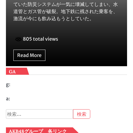
ていた防災システムが一気に壊滅してしまい、水
道管とガス管が破裂。地下鉄に残された乗客を、
激流が今にも飲み込もうとしていた。
805 total views
Read More
GA
g:
a:
検
索:
AKB48グループ 各リンク