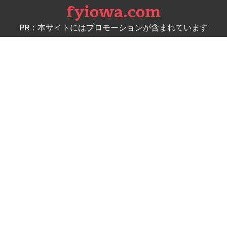
fyiowa.com
Skip
to
PR：本サイトにはプロモーションが含まれています
content