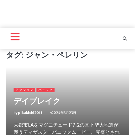
タグ:
ジャン・ペレリン
アクション
パニック
デイブレイク
by
pikakichi2015
2024年3月23日
大都市LAをマグニチュード7.2の直下型大地震が
襲うディザスターパニックムービー。完璧とされ