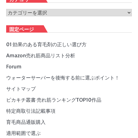
イ
ブ
カ
テ
ゴ
固定ページ
リ
ー
01 効果のある育毛剤の正しい選び方
Amazon売れ筋商品リスト分析
Forum
ウォーターサーバーを後悔する前に選ぶポイント！
サイトマップ
ピカキチ叢書 売れ筋ランキングTOP10作品
特定商取引法記載事項
育毛商品通販購入
適用範囲で選ぶ