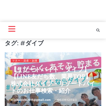
タグ:
#ダイブ
マネー・資産・副業
【リゾートバイト・ダイブ】
【LINE友だち数、業界TOP】
株式会社ダイブ・リゾートバイ
トのお仕事検索・紹介
by
pikakichi2015@gmail.com
2023年12月4日