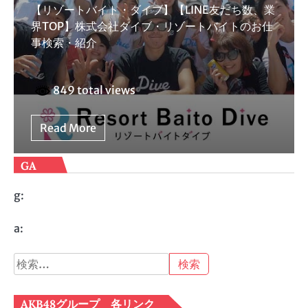
【リゾートバイト・ダイブ】【LINE友だち数、業
界TOP】株式会社ダイブ・リゾートバイトのお仕
事検索・紹介
849 total views
Read More
GA
g:
a:
検
索:
AKB48グループ 各リンク