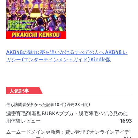
AKB48の魅力: 夢を追いかけるすべての人へ AKB48 レ
ガシー (エンターテインメントガイド) Kindle版
人気記事
最も訪問者が多かった記事 10 件 (過去 28 日間)
濃密育毛剤 新型BUBKAブブカ・脱毛薄毛ハゲ必見の使
用体験レビュー
1693
ムームードメイン更新料：賢い管理でオンラインアイデ