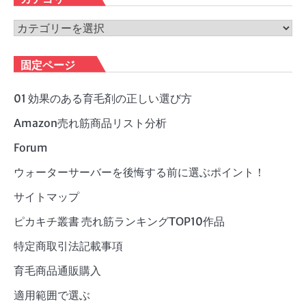
イ
ブ
カ
テ
ゴ
固定ページ
リ
ー
01 効果のある育毛剤の正しい選び方
Amazon売れ筋商品リスト分析
Forum
ウォーターサーバーを後悔する前に選ぶポイント！
サイトマップ
ピカキチ叢書 売れ筋ランキングTOP10作品
特定商取引法記載事項
育毛商品通販購入
適用範囲で選ぶ