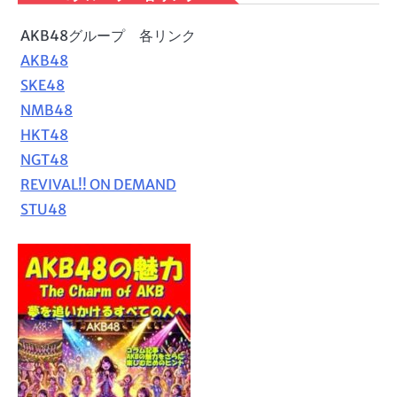
AKB48グループ 各リンク
AKB48
SKE48
NMB48
HKT48
NGT48
REVIVAL!! ON DEMAND
STU48