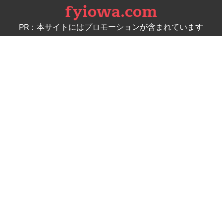
fyiowa.com
Skip
to
PR：本サイトにはプロモーションが含まれています
content