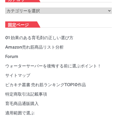
イ
ブ
カ
テ
ゴ
固定ページ
リ
ー
01 効果のある育毛剤の正しい選び方
Amazon売れ筋商品リスト分析
Forum
ウォーターサーバーを後悔する前に選ぶポイント！
サイトマップ
ピカキチ叢書 売れ筋ランキングTOP10作品
特定商取引法記載事項
育毛商品通販購入
適用範囲で選ぶ