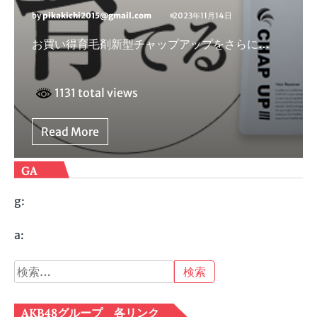
by
pikakichi2015@gmail.com
2023年11月14日
お買い得育毛剤新型チャップアップをさらに…
1131 total views
Read More
GA
g:
a:
検
索:
AKB48グループ 各リンク