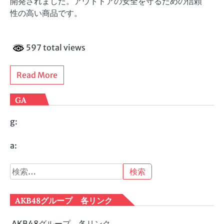
開発されました。アウトドアの安全を守るための信頼
性の高い商品です。
597 total views
Read More
GA
g:
a:
検
索:
AKB48グループ 各リンク
AKB48グループ 各リンク