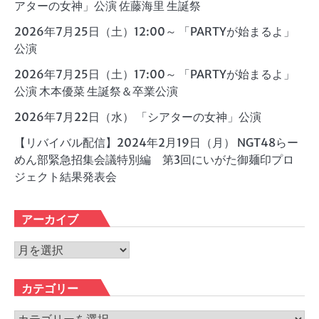
アターの女神」公演 佐藤海里 生誕祭
2026年7月25日（土）12:00～ 「PARTYが始まるよ」
公演
2026年7月25日（土）17:00～ 「PARTYが始まるよ」
公演 木本優菜 生誕祭＆卒業公演
2026年7月22日（水） 「シアターの女神」公演
【リバイバル配信】2024年2月19日（月） NGT48らー
めん部緊急招集会議特別編 第3回にいがた御麺印プロ
ジェクト結果発表会
アーカイブ
ア
ー
カ
カテゴリー
イ
ブ
カ