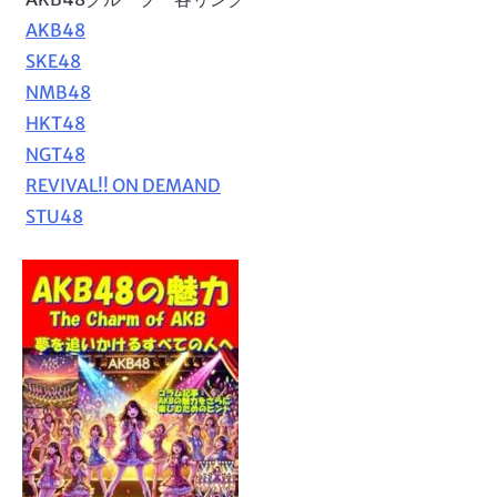
AKB48
SKE48
NMB48
HKT48
NGT48
REVIVAL!! ON DEMAND
STU48