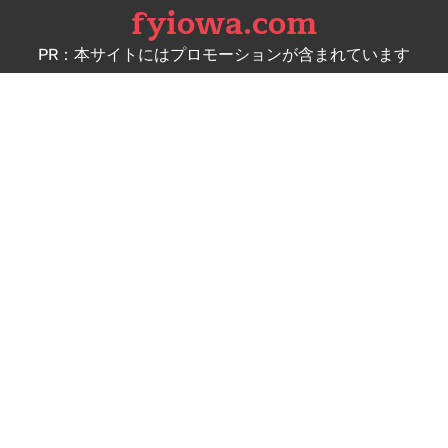
fyiowa.com
Skip
to
PR：本サイトにはプロモーションが含まれています
content