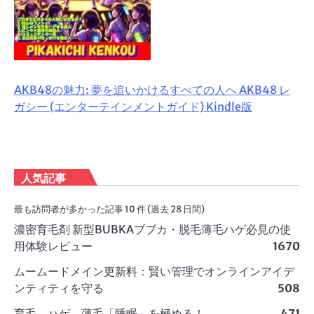
AKB48の魅力: 夢を追いかけるすべての人へ AKB48 レ
ガシー (エンターテインメントガイド) Kindle版
人気記事
最も訪問者が多かった記事 10 件 (過去 28 日間)
濃密育毛剤 新型BUBKAブブカ・脱毛薄毛ハゲ必見の使
用体験レビュー
1670
ムームードメイン更新料：賢い管理でオンラインアイデ
ンティティを守る
508
育毛、ハゲ、薄毛「睡眠」を極める！
471