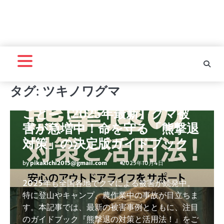
熊撃退
「熊に襲われ、引きずられた」
タグ:
ツキノワグマ
——羅臼岳の悲劇から学ぶべき
こと—【2025年最新】クマ被
害が急増中！命を守る「熊撃退
対策」の決定版ガイドブック
by
pikakichi2015@gmail.com
2025年10月4日
2025年も全国各地でクマによる被害が続発中。
特に登山やキャンプ、農作業中の事故が目立ちま
す。本記事では、最新の被害事例とともに、注目
のガイドブック『熊撃退の対策と活用法！』をご