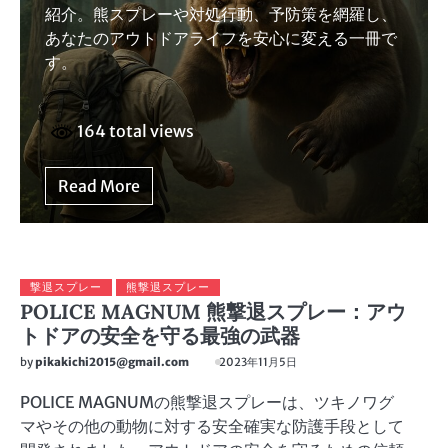
紹介。熊スプレーや対処行動、予防策を網羅し、
あなたのアウトドアライフを安心に変える一冊で
す。
164 total views
Read More
撃退スプレー
熊撃退スプレー
POLICE MAGNUM 熊撃退スプレー：アウ
トドアの安全を守る最強の武器
by
pikakichi2015@gmail.com
2023年11月5日
POLICE MAGNUMの熊撃退スプレーは、ツキノワグ
マやその他の動物に対する安全確実な防護手段として