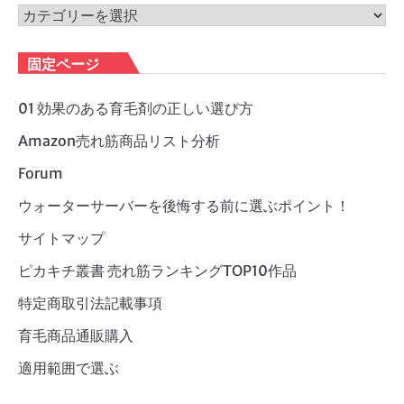
ブ
カ
テ
ゴ
固定ページ
リ
ー
01 効果のある育毛剤の正しい選び方
Amazon売れ筋商品リスト分析
Forum
ウォーターサーバーを後悔する前に選ぶポイント！
サイトマップ
ピカキチ叢書 売れ筋ランキングTOP10作品
特定商取引法記載事項
育毛商品通販購入
適用範囲で選ぶ