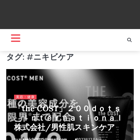
タグ:
#ニキビケア
美容・健康
「the COST」２００ｄｏｔｓ
＿Ｉｎｔｅｒｎａｔｉｏｎａｌ
株式会社/男性肌スキンケア
by
pikakichi2015@gmail.com
2023年12月6日