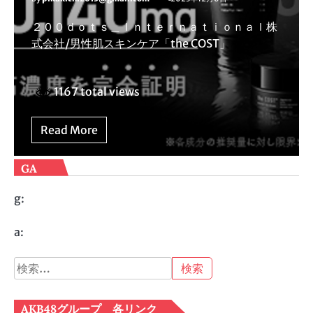
２００ｄｏｔｓ＿Ｉｎｔｅｒｎａｔｉｏｎａｌ株
式会社/男性肌スキンケア「the COST」
1167 total views
Read More
GA
g:
a:
検
索:
AKB48グループ 各リンク