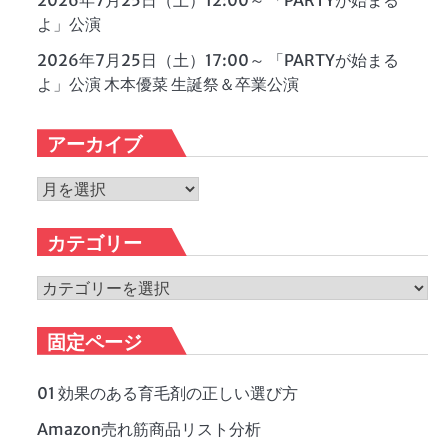
2026年7月25日（土）12:00～ 「PARTYが始まる
よ」公演
2026年7月25日（土）17:00～ 「PARTYが始まる
よ」公演 木本優菜 生誕祭＆卒業公演
アーカイブ
ア
ー
カ
カテゴリー
イ
ブ
カ
テ
ゴ
固定ページ
リ
ー
01 効果のある育毛剤の正しい選び方
Amazon売れ筋商品リスト分析