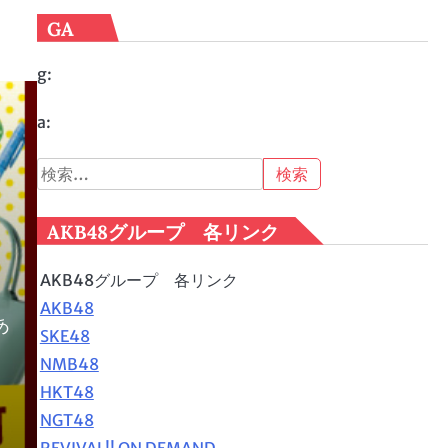
GA
g:
a:
検
索:
AKB48グループ 各リンク
AKB48グループ 各リンク
AKB48
あ
SKE48
NMB48
HKT48
NGT48
REVIVAL!! ON DEMAND