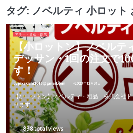
タグ:
ノベルティ 小ロット
マネー・資産・副業
【小ロットン】ノベルテ
デッサン・1回の注文で1
す！
by
pikakichi2015@gmail.com
2023年12月31日
【小ロットン】ノベルティ・粗品 株式会社ド
ります！
838 total views