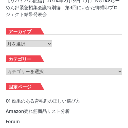
【リバイバル配信】2024年2月19日（月） NGT48らー
めん部緊急招集会議特別編 第3回にいがた御麺印プロ
ジェクト結果発表会
アーカイブ
ア
ー
カ
カテゴリー
イ
ブ
カ
テ
ゴ
固定ページ
リ
ー
01 効果のある育毛剤の正しい選び方
Amazon売れ筋商品リスト分析
Forum