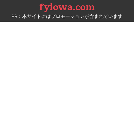
fyiowa.com
Skip
to
PR：本サイトにはプロモーションが含まれています
content