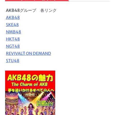
AKB48グループ 各リンク
AKB48
SKE48
NMB48
HKT48
NGT48
REVIVAL!! ON DEMAND
STU48