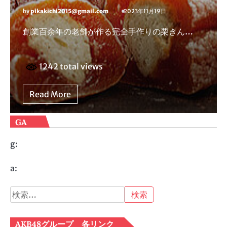
by
pikakichi2015@gmail.com
2023年11月19日
創業百余年の老舗が作る完全手作りの栗きん…
1242 total views
Read More
GA
g:
a:
検
索:
AKB48グループ 各リンク