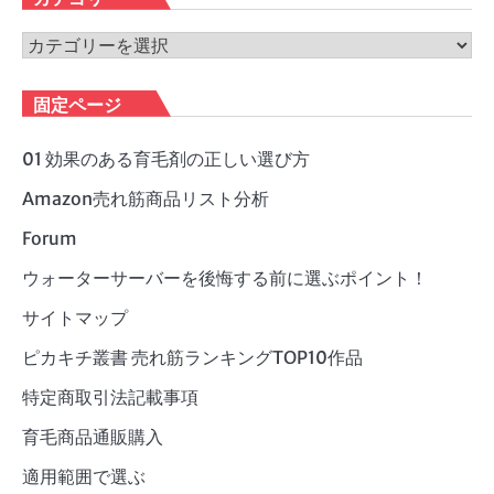
イ
ブ
カ
テ
ゴ
固定ページ
リ
ー
01 効果のある育毛剤の正しい選び方
Amazon売れ筋商品リスト分析
Forum
ウォーターサーバーを後悔する前に選ぶポイント！
サイトマップ
ピカキチ叢書 売れ筋ランキングTOP10作品
特定商取引法記載事項
育毛商品通販購入
適用範囲で選ぶ