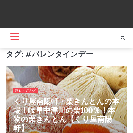
タグ:
#バレンタインデー
旅行・グルメ
くり屋南陽軒・栗きんとんの本
場！岐阜中津川の栗100％！本
物の栗きんとん【くり屋南陽
軒】