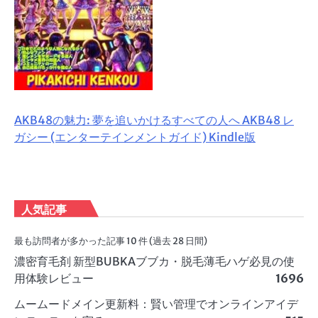
AKB48の魅力: 夢を追いかけるすべての人へ AKB48 レ
ガシー (エンターテインメントガイド) Kindle版
人気記事
最も訪問者が多かった記事 10 件 (過去 28 日間)
濃密育毛剤 新型BUBKAブブカ・脱毛薄毛ハゲ必見の使
用体験レビュー
1696
ムームードメイン更新料：賢い管理でオンラインアイデ