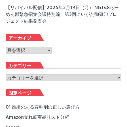
【リバイバル配信】2024年2月19日（月） NGT48らー
めん部緊急招集会議特別編 第3回にいがた御麺印プロ
ジェクト結果発表会
アーカイブ
ア
ー
カ
カテゴリー
イ
ブ
カ
テ
ゴ
固定ページ
リ
ー
01 効果のある育毛剤の正しい選び方
Amazon売れ筋商品リスト分析