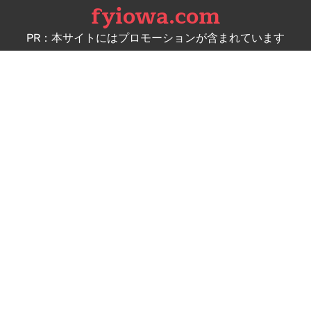
fyiowa.com
Skip
to
PR：本サイトにはプロモーションが含まれています
content