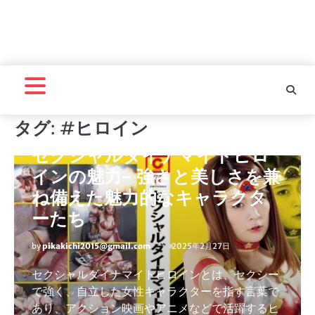
タグ:
#ヒロイン
セクシャルダイナマイトヒロイン
セクシャルダイナマイトヒロ
インの魅力– 強さと美しさを兼
ね備えた魅力的なキャラクタ
ーたち
by
pikakichi2015@gmail.com
2025年2月27日
セクシャルダイナマイトヒロインとは、セクシー
で強く、自立した女性キャラクターを指す言葉で
あり、アクション映画やアニメなどで活躍するヒ