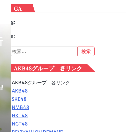
GA
g:
a:
新
検
索:
AKB48グループ 各リンク
AKB48グループ 各リンク
理
AKB48
、
SKE48
NMB48
HKT48
NGT48
REVIVAL!! ON DEMAND