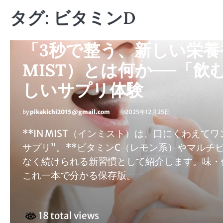
タグ:
ビタミンD
飲むミスト
「3秒で整う、新しい栄養
MIST）とは何か──「
しいサプリ体験
by
pikakichi2015@gmail.com
2025年12月25日
**IN MIST（インミスト）は、口にくわえ
サプリ”。**ビタミンC（レモン系）やマル
なく続けられる新習慣として紹介します。味・
これ一本で分かる保存版。
18 total views