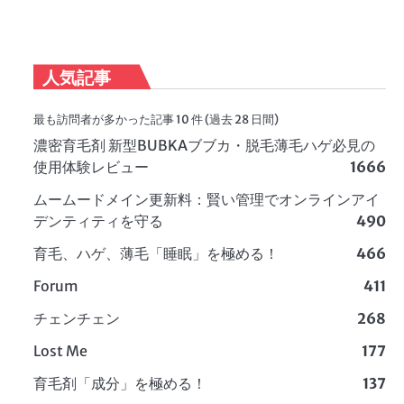
人気記事
最も訪問者が多かった記事 10 件 (過去 28 日間)
濃密育毛剤 新型BUBKAブブカ・脱毛薄毛ハゲ必見の
使用体験レビュー
1666
ムームードメイン更新料：賢い管理でオンラインアイ
デンティティを守る
490
育毛、ハゲ、薄毛「睡眠」を極める！
466
Forum
411
チェンチェン
268
Lost Me
177
育毛剤「成分」を極める！
137