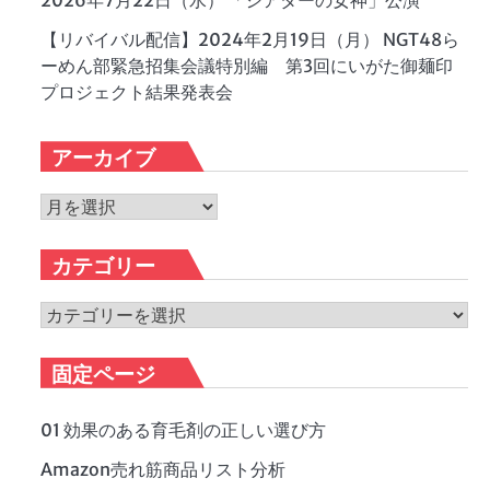
2026年7月22日（水） 「シアターの女神」公演
【リバイバル配信】2024年2月19日（月） NGT48ら
ーめん部緊急招集会議特別編 第3回にいがた御麺印
プロジェクト結果発表会
アーカイブ
ア
ー
カ
カテゴリー
イ
ブ
カ
テ
ゴ
固定ページ
リ
ー
01 効果のある育毛剤の正しい選び方
Amazon売れ筋商品リスト分析