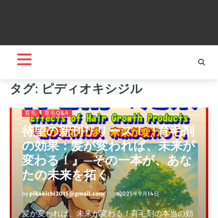
タグ:
ピディオキシジル
育毛
育毛Q&A
待望の新刊リリース！『育毛剤
の効果：髪が変われば、未来が
変わる！』─その一本が、あな
たの未来を拓く
by
pikakichi2015@gmail.com
2025年9月14日
髪が変われば、未来が変わる！育毛剤の本当の効