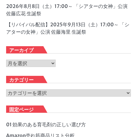
2026年8月8日（土）17:00～ 「シアターの女神」公演
佐藤広花 生誕祭
【リバイバル配信】2025年9月13日（土）17:00～ 「シ
アターの女神」公演 佐藤海里 生誕祭
アーカイブ
ア
ー
カ
カテゴリー
イ
ブ
カ
テ
ゴ
固定ページ
リ
ー
01 効果のある育毛剤の正しい選び方
Amazon売れ筋商品リスト分析