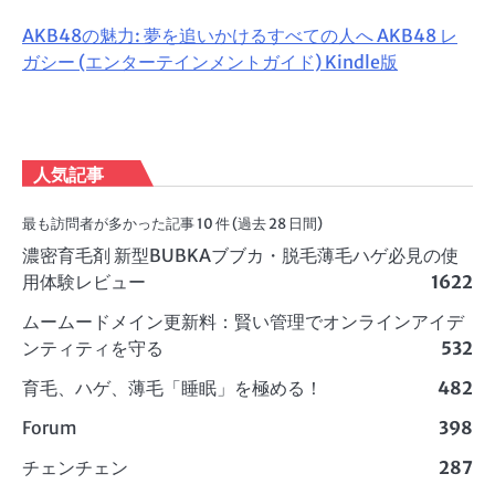
AKB48の魅力: 夢を追いかけるすべての人へ AKB48 レ
ガシー (エンターテインメントガイド) Kindle版
人気記事
最も訪問者が多かった記事 10 件 (過去 28 日間)
濃密育毛剤 新型BUBKAブブカ・脱毛薄毛ハゲ必見の使
用体験レビュー
1622
ムームードメイン更新料：賢い管理でオンラインアイデ
ンティティを守る
532
育毛、ハゲ、薄毛「睡眠」を極める！
482
Forum
398
チェンチェン
287