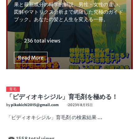
果と最新成分の科学的解説、男性・女性の違い、
図解やマトリクス分析まで網羅した究極のガイド
ブック。あなたの髪と人生を変える一冊。
236 total views
Read More
育毛
「ピディオキシジル」育毛剤を極める！
by
pikakichi2015@gmail.com
2023年8月15日
「ピディオキシジル」育毛剤 の検索結果 …
1558 total views