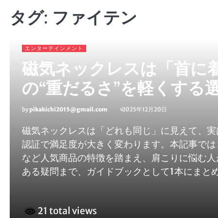
タグ:
ファイテン
エンターテインメント
磁気ネックレスは「首に
の“重だるさ”を軽くする
by
pikakichi2015@gmail.com
2025年12月20日
磁気ネックレスは「どれも同じ」に見えて、実
認証で満足度が大きく変わります。本記事では
など人気商品の特徴を踏まえ、肩こりに悩む人
ある疑問まで、ガイドブックとして1本にまと
21 total views