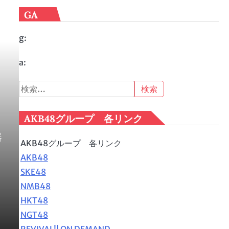
GA
g:
a:
検
索:
AKB48グループ 各リンク
器
AKB48グループ 各リンク
）
AKB48
く
SKE48
NMB48
HKT48
NGT48
REVIVAL!! ON DEMAND