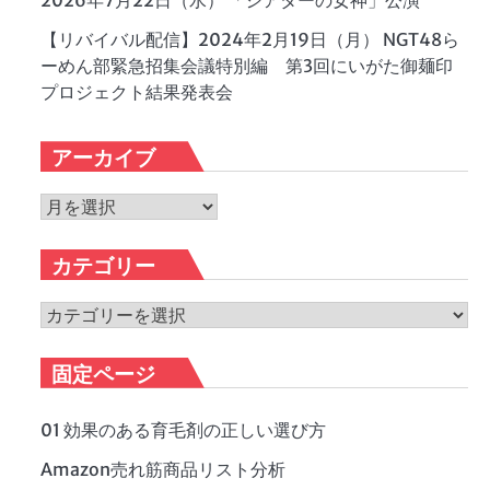
2026年7月22日（水） 「シアターの女神」公演
【リバイバル配信】2024年2月19日（月） NGT48ら
ーめん部緊急招集会議特別編 第3回にいがた御麺印
プロジェクト結果発表会
アーカイブ
ア
ー
カ
カテゴリー
イ
ブ
カ
テ
ゴ
固定ページ
リ
ー
01 効果のある育毛剤の正しい選び方
Amazon売れ筋商品リスト分析