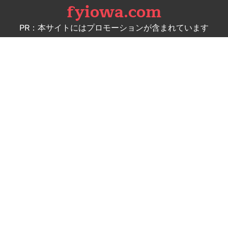
fyiowa.com
Skip
to
PR：本サイトにはプロモーションが含まれています
content