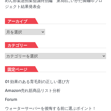
めん部緊急招集会議特別編 第3回にいがた御麺印プロ
ジェクト結果発表会
アーカイブ
ア
ー
カ
カテゴリー
イ
ブ
カ
テ
ゴ
固定ページ
リ
ー
01 効果のある育毛剤の正しい選び方
Amazon売れ筋商品リスト分析
Forum
ウォーターサーバーを後悔する前に選ぶポイント！