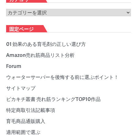
イ
ブ
カ
テ
ゴ
固定ページ
リ
ー
01 効果のある育毛剤の正しい選び方
Amazon売れ筋商品リスト分析
Forum
ウォーターサーバーを後悔する前に選ぶポイント！
サイトマップ
ピカキチ叢書 売れ筋ランキングTOP10作品
特定商取引法記載事項
育毛商品通販購入
適用範囲で選ぶ