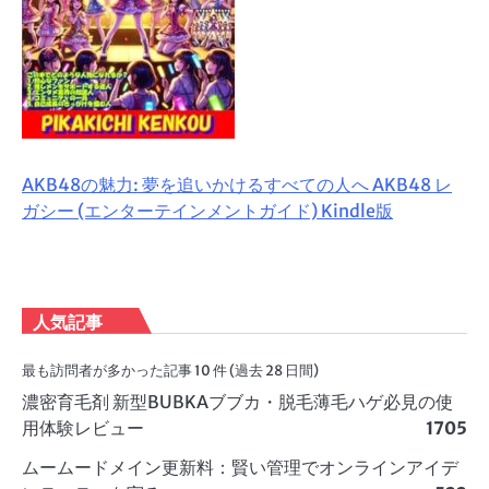
AKB48の魅力: 夢を追いかけるすべての人へ AKB48 レ
ガシー (エンターテインメントガイド) Kindle版
人気記事
最も訪問者が多かった記事 10 件 (過去 28 日間)
濃密育毛剤 新型BUBKAブブカ・脱毛薄毛ハゲ必見の使
用体験レビュー
1705
ムームードメイン更新料：賢い管理でオンラインアイデ