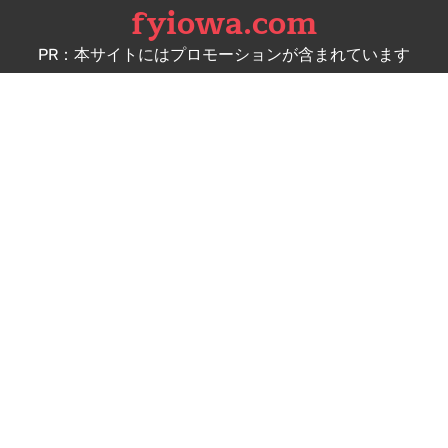
fyiowa.com
Skip
to
PR：本サイトにはプロモーションが含まれています
content