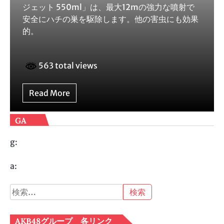
ジェット 550ml」は、最大12mの強力な噴射で
安全にハチの巣を駆除します。他の害虫にも効果
的。
563 total views
Read More
GA
g:
a:
検
索:
AKB48グループ 各リンク