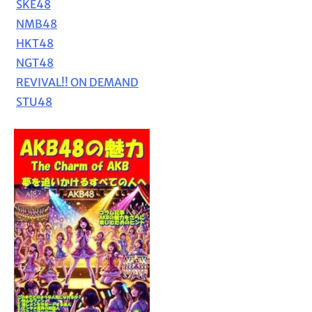
SKE48
NMB48
HKT48
NGT48
REVIVAL!! ON DEMAND
STU48