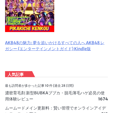
AKB48の魅力: 夢を追いかけるすべての人へ AKB48 レ
ガシー (エンターテインメントガイド) Kindle版
人気記事
最も訪問者が多かった記事 10 件 (過去 28 日間)
濃密育毛剤 新型BUBKAブブカ・脱毛薄毛ハゲ必見の使
用体験レビュー
1674
ムームードメイン更新料：賢い管理でオンラインアイデ