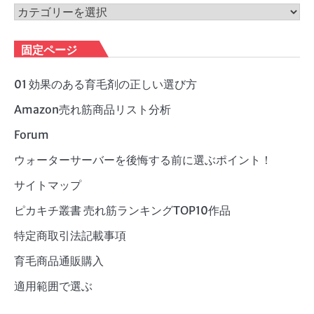
ブ
カ
テ
ゴ
固定ページ
リ
ー
01 効果のある育毛剤の正しい選び方
Amazon売れ筋商品リスト分析
Forum
ウォーターサーバーを後悔する前に選ぶポイント！
サイトマップ
ピカキチ叢書 売れ筋ランキングTOP10作品
特定商取引法記載事項
育毛商品通販購入
適用範囲で選ぶ