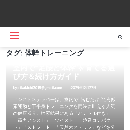
エンターテインメント
【アシストステッパー】ハン
ドル付き・筋力アシスト・ツ
タグ:
体幹トレーニング
イスト・天然木まで徹底分類！
室内で“足腰と体幹”を育てる選
び方＆続け方ガイド
by
pikakichi2015@gmail.com
2025年12月27日
アシストステッパーは、室内で“踏むだけ”で有酸
素運動と下半身トレーニングを同時に叶える人気
の健康器具。検索結果にある「ハンドル付き」
「筋力アシスト」「ツイスト」「静音コンパク
ト」「ストレート」「天然木ステップ」などを分