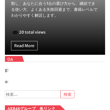
類し、あなたに合う1台の選び方から、継続でき
る使い方、よくある失敗回避まで、書籍レベルで
わかりやすく解説します。
20 total views
Read More
GA
g:
a:
検
索:
AKB48グループ 各リンク