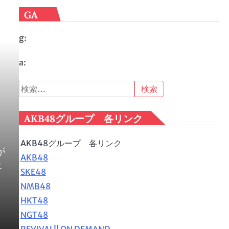
GA
g:
a:
メ
検
索:
AKB48グループ 各リンク
AKB48グループ 各リンク
が
AKB48
エ
SKE48
NMB48
HKT48
NGT48
REVIVAL!! ON DEMAND