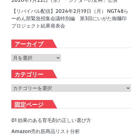
2026年7月22日（水） 「シアターの女神」公演
【リバイバル配信】2024年2月19日（月） NGT48ら
ーめん部緊急招集会議特別編 第3回にいがた御麺印
プロジェクト結果発表会
アーカイブ
ア
ー
カ
カテゴリー
イ
ブ
カ
テ
ゴ
固定ページ
リ
ー
01 効果のある育毛剤の正しい選び方
Amazon売れ筋商品リスト分析