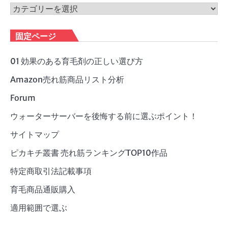
ブ
カ
テ
ゴ
固定ページ
リ
ー
01 効果のある育毛剤の正しい選び方
Amazon売れ筋商品リスト分析
Forum
ウォーターサーバーを後悔する前に選ぶポイント！
サイトマップ
ピカキチ叢書 売れ筋ランキングTOP10作品
特定商取引法記載事項
育毛商品通販購入
適用範囲で選ぶ