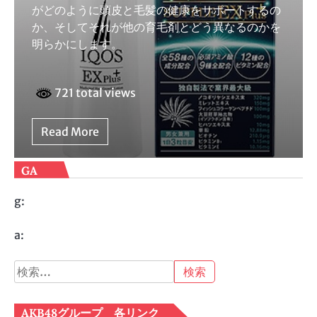
がどのように頭皮と毛髪の健康をサポートするの
か、そしてそれが他の育毛剤とどう異なるのかを
明らかにします。
721 total views
Read More
GA
g:
a:
検
索:
AKB48グループ 各リンク