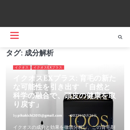
タグ:
成分解析
イクオス
イクオスEXプラス
イクオスEXプラス: 育毛の新た
な可能性を引き出す 「自然と
科学の融合で、頭皮の健康を取
り戻す」
by
pikakichi2015@gmail.com
2023年10月26日
イクオスの成分と効果を徹底分析し、この育毛剤