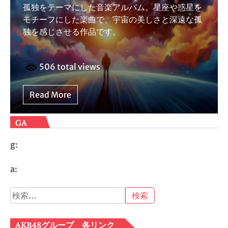
孤独をテーマにした音楽アルバム。星座や惑星を
モチーフにした楽曲で、宇宙の美しさと深遠な孤
独を感じさせる作品です。
506 total views
Read More
GA
g:
a:
検
索:
AKB48グループ 各リンク