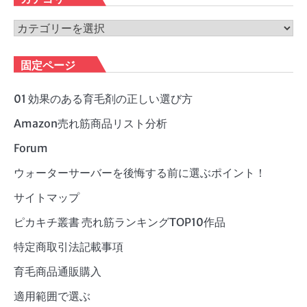
イ
ブ
カ
テ
ゴ
固定ページ
リ
ー
01 効果のある育毛剤の正しい選び方
Amazon売れ筋商品リスト分析
Forum
ウォーターサーバーを後悔する前に選ぶポイント！
サイトマップ
ピカキチ叢書 売れ筋ランキングTOP10作品
特定商取引法記載事項
育毛商品通販購入
適用範囲で選ぶ