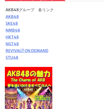
AKB48グループ 各リンク
AKB48
SKE48
NMB48
HKT48
NGT48
REVIVAL!! ON DEMAND
STU48