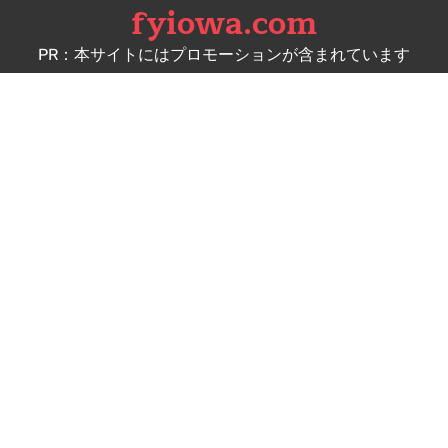
fyiowa.com
Skip
to
PR：本サイトにはプロモーションが含まれています
content