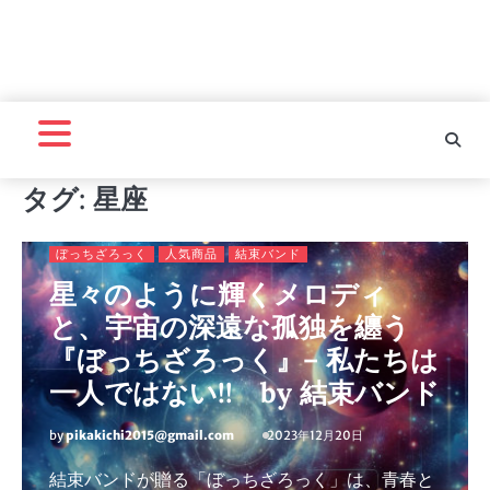
タグ:
星座
ぼっちざろっく
人気商品
結束バンド
星々のように輝くメロディ
と、宇宙の深遠な孤独を纏う
『ぼっちざろっく』– 私たちは
一人ではない!! by 結束バンド
by
pikakichi2015@gmail.com
2023年12月20日
結束バンドが贈る「ぼっちざろっく」は、青春と