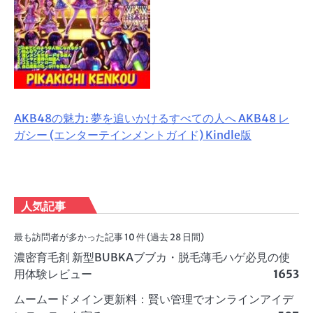
AKB48の魅力: 夢を追いかけるすべての人へ AKB48 レ
ガシー (エンターテインメントガイド) Kindle版
人気記事
最も訪問者が多かった記事 10 件 (過去 28 日間)
濃密育毛剤 新型BUBKAブブカ・脱毛薄毛ハゲ必見の使
用体験レビュー
1653
ムームードメイン更新料：賢い管理でオンラインアイデ