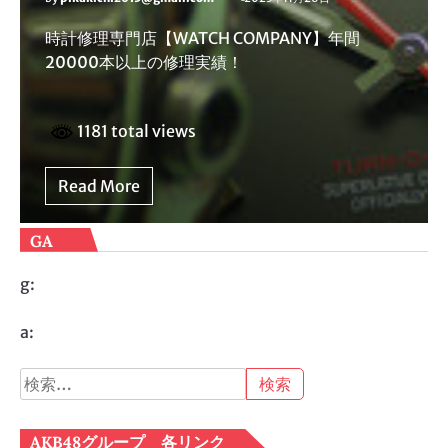
時計修理専門店【WATCH COMPANY】年間
20000本以上の修理実績！
1181 total views
Read More
GA
g:
a:
検
索:
AKB48グループ 各リンク