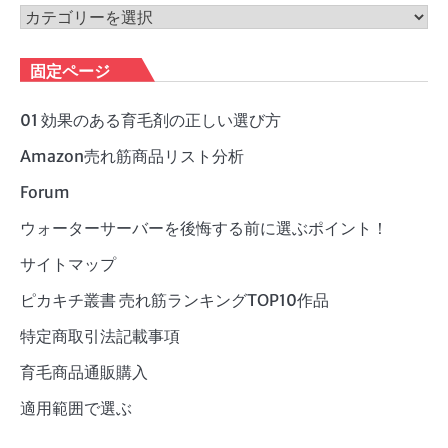
ブ
カ
テ
ゴ
固定ページ
リ
ー
01 効果のある育毛剤の正しい選び方
Amazon売れ筋商品リスト分析
Forum
ウォーターサーバーを後悔する前に選ぶポイント！
サイトマップ
ピカキチ叢書 売れ筋ランキングTOP10作品
特定商取引法記載事項
育毛商品通販購入
適用範囲で選ぶ