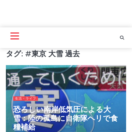
タグ:
#東京 大雪 過去
生活・ライフ
恐ろしい南岸低気圧による大
雪：陸の孤島に自衛隊ヘリで食
糧補給