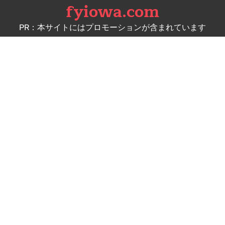
fyiowa.com
Skip
to
PR：本サイトにはプロモーションが含まれています
content