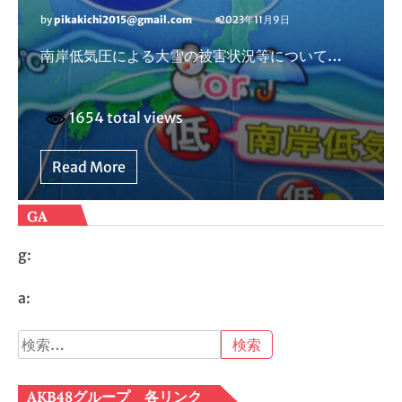
by
pikakichi2015@gmail.com
2023年11月9日
南岸低気圧による大雪の被害状況等について…
1654 total views
Read More
GA
g:
a:
検
索:
AKB48グループ 各リンク