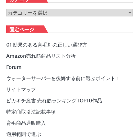
イ
ブ
カ
テ
ゴ
固定ページ
リ
ー
01 効果のある育毛剤の正しい選び方
Amazon売れ筋商品リスト分析
Forum
ウォーターサーバーを後悔する前に選ぶポイント！
サイトマップ
ピカキチ叢書 売れ筋ランキングTOP10作品
特定商取引法記載事項
育毛商品通販購入
適用範囲で選ぶ