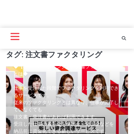
マネー・資産・副業
注文書があれば最短翌日資金
化！【ビートレーディング】
タグ:
注文書ファクタリング
by
pikakichi2015@gmail.com
2024年4月5日
◆【ビートレーディング】注文書ファクタリング
とは◆
仕事を受注した段階でファクタリングを利用でき
るサービスです。
従来のファクタリングとは異なり、仕事が完了し
ていなくても
注文書・発注書があれば利用できます。
受注した仕事の着手金・中間金・完工金などを
納品前に資金化できる新しいサービスです。