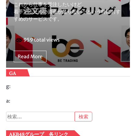
これから仕事を受注したいけど、
着手するための資金が足りない！という時におす
すめのサービスです。
959 total views
Read More
GA
g:
a:
検
索:
AKB48グループ 各リンク