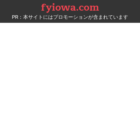
fyiowa.com
Skip
to
PR：本サイトにはプロモーションが含まれています
content