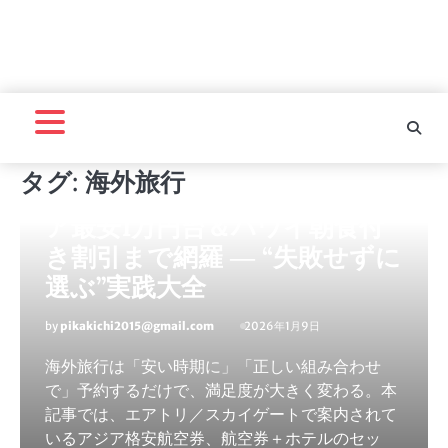
エンターテインメント
タグ:
海外旅行
【海外ツアー完全ガイド】アジ
ア最安1万円台＆ハワイ朝食付
き割引まで網羅 ― “失敗せずに
選ぶ”実践大全
by
pikakichi2015@gmail.com
2026年1月9日
海外旅行は「安い時期に」「正しい組み合わせ
で」予約するだけで、満足度が大きく変わる。本
記事では、エアトリ／スカイゲートで案内されて
いるアジア格安航空券、航空券＋ホテルのセッ