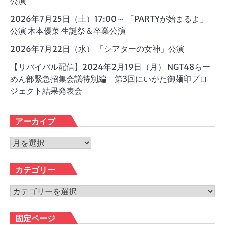
公演
2026年7月25日（土）17:00～ 「PARTYが始まるよ」
公演 木本優菜 生誕祭＆卒業公演
2026年7月22日（水） 「シアターの女神」公演
【リバイバル配信】2024年2月19日（月） NGT48らー
めん部緊急招集会議特別編 第3回にいがた御麺印プロ
ジェクト結果発表会
アーカイブ
ア
ー
カ
カテゴリー
イ
ブ
カ
テ
ゴ
固定ページ