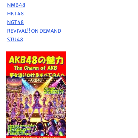
NMB48
HKT48
NGT48
REVIVAL!! ON DEMAND
STU48