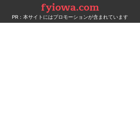
fyiowa.com
Skip
to
PR：本サイトにはプロモーションが含まれています
content