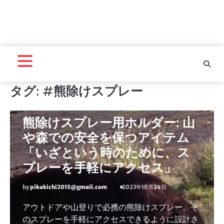
タグ:
#熊除けスプレー
熊撃退スプレー
熊除けスプレー用ホルダー: 山
や森での安全を保つアイテム
「いざという時のために、ス
プレーを手軽にアクセス」
by
pikakichi2015@gmail.com
2023年10月24日
アウトドアや山登りで必携の熊除けスプレー。そ
のスプレーを手軽にアクセスできるように設計さ