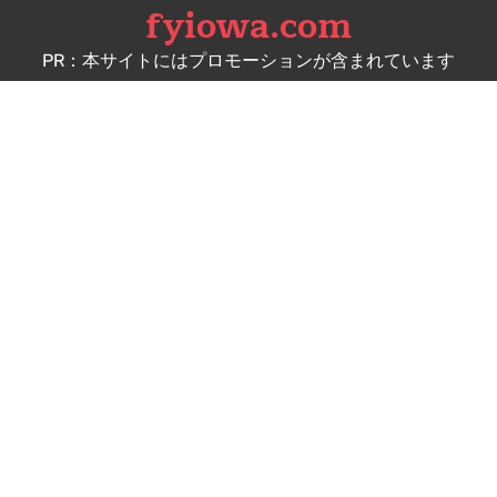
fyiowa.com
Skip
to
PR：本サイトにはプロモーションが含まれています
content