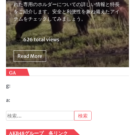
れた専用のホルダーについての詳しい情報と特長
をご紹介します。安全と利便性を兼ね備えたアイ
テムをチェックしてみましょう。
626 total views
Read More
GA
g:
a:
検
索:
AKB48グループ 各リンク