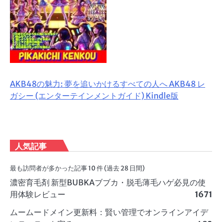
AKB48の魅力: 夢を追いかけるすべての人へ AKB48 レ
ガシー (エンターテインメントガイド) Kindle版
人気記事
最も訪問者が多かった記事 10 件 (過去 28 日間)
濃密育毛剤 新型BUBKAブブカ・脱毛薄毛ハゲ必見の使
用体験レビュー
1671
ムームードメイン更新料：賢い管理でオンラインアイデ