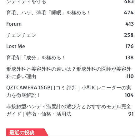
ンティティを守る
483
育毛、ハゲ、薄毛「睡眠」を極める！
474
Forum
413
チェンチェン
258
Lost Me
176
育毛剤「成分」を極める！
138
形成外科と美容外科の違いは？形成外科の医師が美容外
科に多い理由
110
QZTCAMERA 16GB口コミ 評判｜小型ICレコーダーの実
力を徹底解説！
104
非接触型ハンディ温度計の選び方とおすすめモデル完全
ガイド｜特徴・価格・活用法
91
最近の投稿