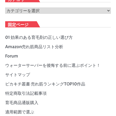
イ
ブ
カ
テ
ゴ
固定ページ
リ
ー
01 効果のある育毛剤の正しい選び方
Amazon売れ筋商品リスト分析
Forum
ウォーターサーバーを後悔する前に選ぶポイント！
サイトマップ
ピカキチ叢書 売れ筋ランキングTOP10作品
特定商取引法記載事項
育毛商品通販購入
適用範囲で選ぶ