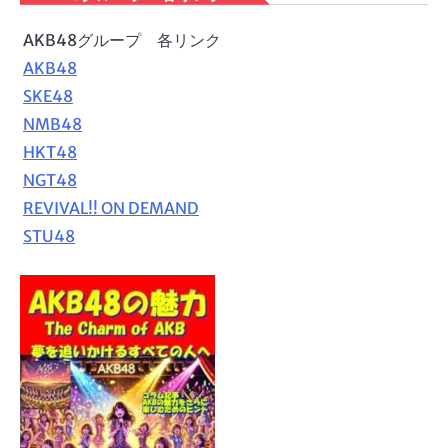
AKB48グループ 各リンク
AKB48
SKE48
NMB48
HKT48
NGT48
REVIVAL!! ON DEMAND
STU48