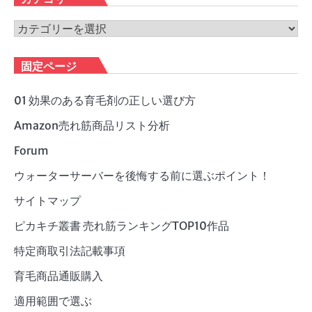
イ
ブ
カ
テ
ゴ
固定ページ
リ
ー
01 効果のある育毛剤の正しい選び方
Amazon売れ筋商品リスト分析
Forum
ウォーターサーバーを後悔する前に選ぶポイント！
サイトマップ
ピカキチ叢書 売れ筋ランキングTOP10作品
特定商取引法記載事項
育毛商品通販購入
適用範囲で選ぶ