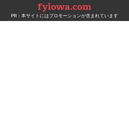
fyiowa.com
Skip
to
PR：本サイトにはプロモーションが含まれています
content