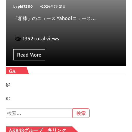
by
phi72110
2024年7月21日
「相棒」のニュース Yahoo!ニュース…
1352 total views
Read More
GA
g:
a:
検
索:
AKB48グループ 各リンク