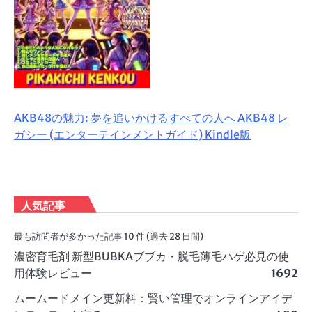
AKB48の魅力: 夢を追いかけるすべての人へ AKB48 レ
ガシー (エンターテインメントガイド) Kindle版
人気記事
最も訪問者が多かった記事 10 件 (過去 28 日間)
濃密育毛剤 新型BUBKAブブカ・脱毛薄毛ハゲ必見の使
用体験レビュー
1692
ムームードメイン更新料：賢い管理でオンラインアイデ