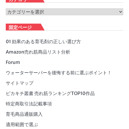
イ
ブ
カ
テ
ゴ
固定ページ
リ
ー
01 効果のある育毛剤の正しい選び方
Amazon売れ筋商品リスト分析
Forum
ウォーターサーバーを後悔する前に選ぶポイント！
サイトマップ
ピカキチ叢書 売れ筋ランキングTOP10作品
特定商取引法記載事項
育毛商品通販購入
適用範囲で選ぶ