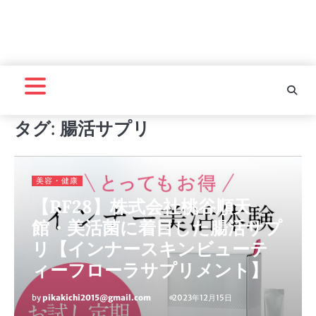
タグ:
腸活サプリ
美容・健康
【RF28】株式会社桃谷順天
館・美活菌に着目した腸活サプ
リ【インナースキンビューテ
ィーフローラサプリメント】
by
pikakichi2015@gmail.com
2023年12月15日