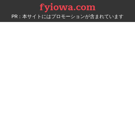
fyiowa.com
Skip
to
PR：本サイトにはプロモーションが含まれています
content