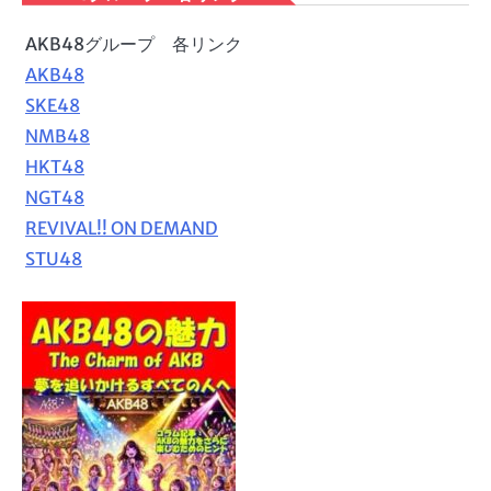
AKB48グループ 各リンク
AKB48
SKE48
NMB48
HKT48
NGT48
REVIVAL!! ON DEMAND
STU48