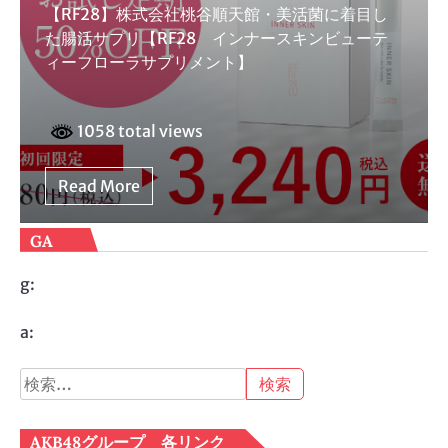
【RF28】株式会社桃谷順天館・美活菌に着目し
た腸活サプリ【RF28 インナースキンビューテ
ィーフローラサプリメント】
1058 total views
Read More
GA
g:
a:
検
索:
AKB48グループ 各リンク