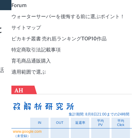
Forum
ウォーターサーバーを後悔する前に選ぶポイント！
と
サイトマップ
命
ピカキチ叢書 売れ筋ランキングTOP10作品
特定商取引法記載事項
育毛商品通販購入
話
適用範囲で選ぶ
、
AH