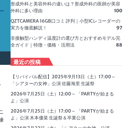
形成外科と美容外科の違いは？形成外科の医師が美容
外科に多い理由
100
QZTCAMERA 16GB口コミ 評判｜小型ICレコーダーの
実力を徹底解説！
97
非接触型ハンディ温度計の選び方とおすすめモデル完
全ガイド｜特徴・価格・活用法
88
最近の投稿
【リバイバル配信】2025年9月13日（土）17:00～
ス
「シアターの女神」公演 佐藤海里 生誕祭
2026年7月25日（土）12:00～ 「PARTYが始まる
よ」公演
2026年7月25日（土）17:00～ 「PARTYが始まる
ニ
よ」公演 木本優菜 生誕祭＆卒業公演
練