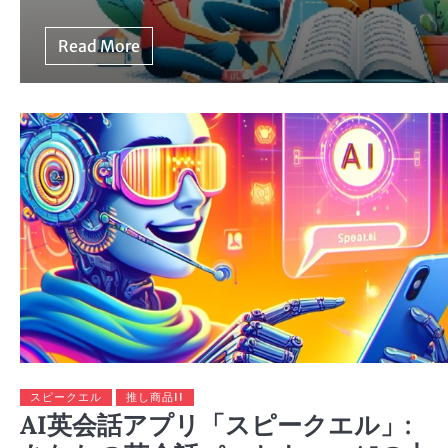
Read More
スピークエル
推し商品II
AI英会話アプリ「スピークエル」: