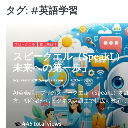
タグ:
#英語学習
スピークエル
推し商品II
スピークエル（SpeakL
未来への第一歩」
by
pikakichi2015@gmail.com
2024年5月6日
AI英会話アプリのスピークエル（SpeakL
方、初心者からビジネス英語まで幅広く対応し
445 total views