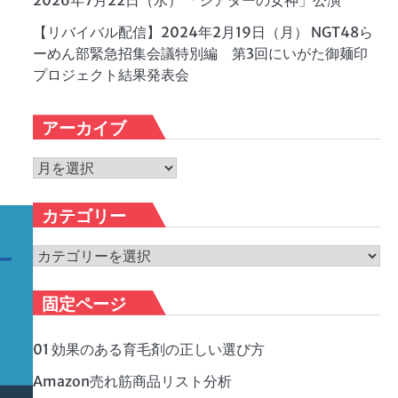
2026年7月22日（水） 「シアターの女神」公演
【リバイバル配信】2024年2月19日（月） NGT48ら
ーめん部緊急招集会議特別編 第3回にいがた御麺印
プロジェクト結果発表会
アーカイブ
ア
ー
カ
カテゴリー
イ
ブ
カ
テ
ゴ
固定ページ
リ
ー
01 効果のある育毛剤の正しい選び方
Amazon売れ筋商品リスト分析