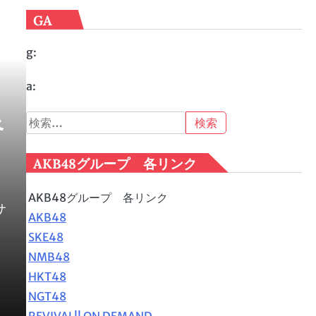
GA
g:
a:
良
検
索:
AKB48グループ 各リンク
AKB48グループ 各リンク
サ
AKB48
SKE48
NMB48
HKT48
NGT48
REVIVAL!! ON DEMAND