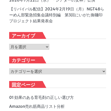
2026年7月22日（水） 「シアターの女神」公演
【リバイバル配信】2024年2月19日（月） NGT48ら
ーめん部緊急招集会議特別編 第3回にいがた御麺印
プロジェクト結果発表会
アーカイブ
ア
ー
カ
カテゴリー
イ
ブ
カ
テ
ゴ
固定ページ
リ
ー
01 効果のある育毛剤の正しい選び方
Amazon売れ筋商品リスト分析