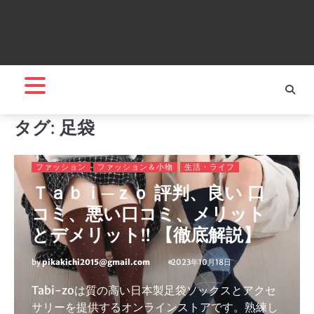
タグ:
足袋
ファッション
ファッション＆小物
生活・ライフ
Ｔａｂｉ─ｚｏ 評判、良い 口
コミ、悪い口コミ、メリット
とデメリット!! 【徹底解説】
by
pikakichi2015@gmail.com
2023年10月18日
Tabi-zoは質の高い日本製足袋ソックスとアクセ
サリーを提供するオンラインストアです。熟練し