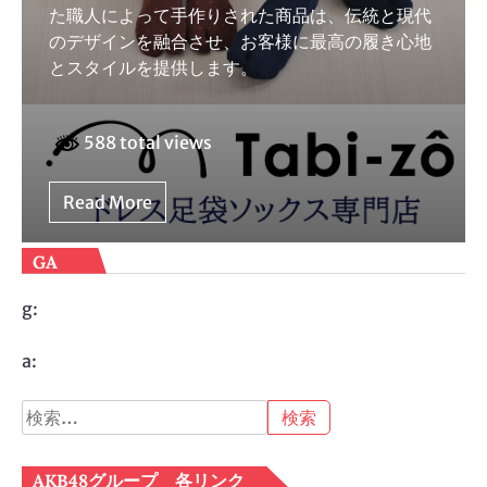
た職人によって手作りされた商品は、伝統と現代
のデザインを融合させ、お客様に最高の履き心地
とスタイルを提供します。
588 total views
Read More
GA
g:
a:
検
索:
AKB48グループ 各リンク