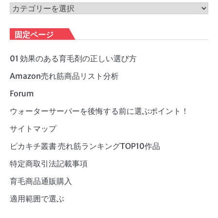
ブ
カ
テ
ゴ
固定ページ
リ
ー
01 効果のある育毛剤の正しい選び方
Amazon売れ筋商品リスト分析
Forum
ウォーターサーバーを後悔する前に選ぶポイント！
サイトマップ
ピカキチ叢書 売れ筋ランキングTOP10作品
特定商取引法記載事項
育毛商品通販購入
適用範囲で選ぶ