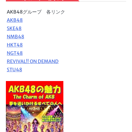
AKB48グループ 各リンク
AKB48
SKE48
NMB48
HKT48
NGT48
REVIVAL!! ON DEMAND
STU48